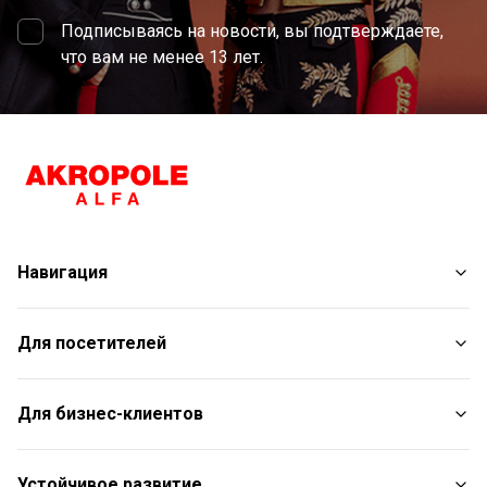
Подписываясь на новости, вы подтверждаете,
что вам не менее 13 лет.
Навигация
Магазины
Для посетителей
Услуги
Развлечения
План торгового центра
Для бизнес-клиентов
Рестораны
С животными
Контакты
Контакты
Устойчивое развитие