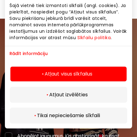
Šajā vietnē tiek izmantoti sīkfaili (angl. cookies). Ja
piekrītat, nospiediet pogu “Atļaut visus sīkfailus”.
Savu piekrišanu jebkurā brīdī varēsit atcelt,
nomainot savas interneta pārlūkprogrammas
iestatījumus un izdzēšot saglabātos sīkfailus. Vairāk
Pievienojieties mūsu kopienai
informācijas var atrast mūsu
Sīkfailu politika
.
Uzzini pirmais par labākajiem piedāvājumiem,
Rādīt informāciju
pasākumiem un jaunāko informāciju iepirkšanās un
izklaides centros “AKROPOLE Alfa” un “AKROPOLE
Rīga”.
Atļaut visus sīkfailus
Atļaut izvēlēties
Tikai nepieciešamie sīkfaili
Abonēt
Abonējot jaunumus, jūs apstiprināt, ka esat