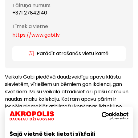
Tālruņa numurs
+371 27842140
Tīmekļa vietne
https://www.gabi.lv
Parādīt atrašanās vietu kartē
Veikals Gabi piedāvā daudzveidīgu apavu klāstu
sievietēm, vīriešiem un bērniem gan ikdienai, gan
svētkiem. Mūsu veikalā atradīsiet arī plašu somu un
naudas maku kolekciju. Katram apavu pārim ir
iespēja piemeklēt atbilstošu kopšanas līdzekli no
vācu zīmola Collonil kopšanas līdzekļiem.
Šajā vietnē tiek lietoti sīkfaili
Apavi un galantērija
Preces