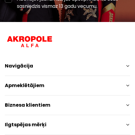
sasniedzis vismaz 13 gadu vecumu.
Navigācija
Iepirkšanās
Apmeklētājiem
Pakalpojumi
Izklaides
Centra plāns
Biznesa klientiem
Restorāni
Dzīvniekiem draudzīgs
Kontakti
Kontakti
Ilgtspējas mērķi
Akcijas
Paziņojums presei