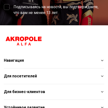
Подписываясь на новости, вы подтверждаете,
что вам не менее 13 лет.
Навигация
Магазины
Для посетителей
Услуги
Развлечения
План торгового центра
Для бизнес-клиентов
Рестораны
С животными
Контакты
Контакты
Устойчивое развитие