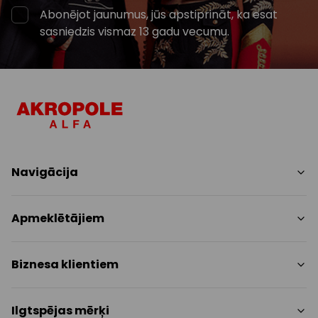
Abonējot jaunumus, jūs apstiprināt, ka esat
sasniedzis vismaz 13 gadu vecumu.
Navigācija
Iepirkšanās
Apmeklētājiem
Pakalpojumi
Izklaides
Centra plāns
Biznesa klientiem
Restorāni
Dzīvniekiem draudzīgs
Kontakti
Kontakti
Ilgtspējas mērķi
Akcijas
Paziņojums presei