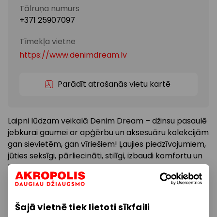
Tālruņa numurs
+371 25907097
Tīmekļa vietne
https://www.denimdream.lv
Parādīt atrašanās vietu kartē
Laipni lūdzam veikalā Denim Dream – džinsu pasaulē
jebkurai gaumei ar apģērbu un aksesuāru kolekcijām
gan sievietēm, gan vīriešiem! Ļaujies piedzīvojumiem,
jūties seksīgi, pārliecināti, stilīgi, izbaudi komfortu un
kvalitāti ar pasaulē atpazīstamiem zīmoliem –
Guess, Tommy Hilfiger, Calvin Klein, Pepe Jeans,
Mustang, Tom Tailor!
Šajā vietnē tiek lietoti sīkfaili