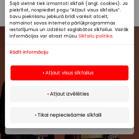
Apģērbs
Preces
Šajā vietnē tiek izmantoti sīkfaili (angl. cookies). Ja
piekrītat, nospiediet pogu “Atļaut visus sīkfailus”.
Savu piekrišanu jebkurā brīdī varēsit atcelt,
nomainot savas interneta pārlūkprogrammas
iestatījumus un izdzēšot saglabātos sīkfailus. Vairāk
informācijas var atrast mūsu
Sīkfailu politika
.
Pievienojieties mūsu kopienai
Rādīt informāciju
Uzzini pirmais par labākajiem piedāvājumiem,
pasākumiem un jaunāko informāciju iepirkšanās un
izklaides centros “AKROPOLE Alfa” un “AKROPOLE
Atļaut visus sīkfailus
Rīga”.
Atļaut izvēlēties
Atklāj vairāk
Tikai nepieciešamie sīkfaili
Abonēt