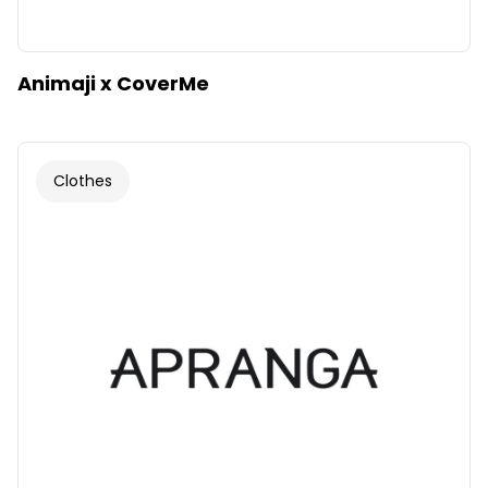
Animaji x CoverMe
Clothes