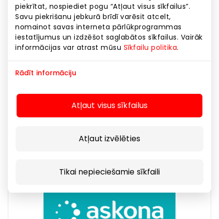
piekrītat, nospiediet pogu “Atļaut visus sīkfailus”.
Savu piekrišanu jebkurā brīdī varēsit atcelt,
nomainot savas interneta pārlūkprogrammas
iestatījumus un izdzēšot saglabātos sīkfailus. Vairāk
informācijas var atrast mūsu
Sīkfailu politika
.
Rādīt informāciju
AROMATIC •89•
Atļaut visus sīkfailus
Household Products and Home Appliances
Atļaut izvēlēties
Tikai nepieciešamie sīkfaili