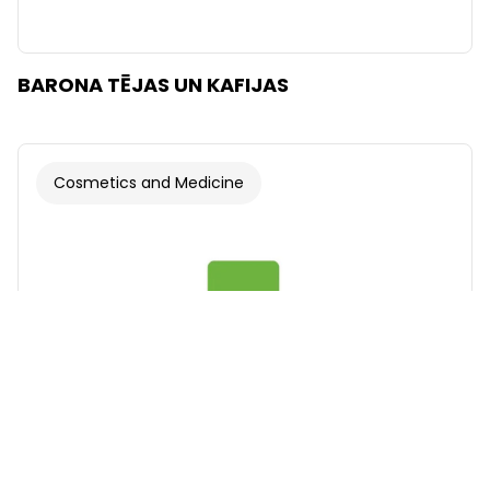
BARONA TĒJAS UN KAFIJAS
Cosmetics and Medicine
Font
Illustrations
Show
Hide
Background
Bright
Contrast