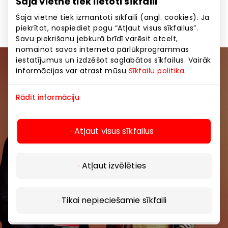
Šajā vietnē tiek lietoti sīkfaili
Grāmatas, biroja preces
Preces
Šajā vietnē tiek izmantoti sīkfaili (angl. cookies). Ja
piekrītat, nospiediet pogu “Atļaut visus sīkfailus”.
Savu piekrišanu jebkurā brīdī varēsit atcelt,
nomainot savas interneta pārlūkprogrammas
iestatījumus un izdzēšot saglabātos sīkfailus. Vairāk
informācijas var atrast mūsu
Sīkfailu politika
.
Pievienojieties mūsu kopienai
Rādīt informāciju
Uzzini pirmais par labākajiem piedāvājumiem,
pasākumiem un jaunāko informāciju iepirkšanās un
izklaides centros “AKROPOLE Alfa” un “AKROPOLE
Atļaut visus sīkfailus
Rīga”.
Atļaut izvēlēties
Tikai nepieciešamie sīkfaili
Abonēt