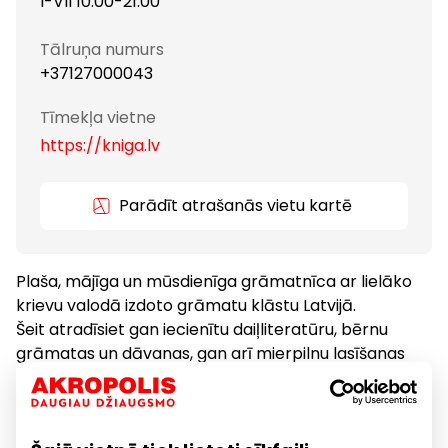
I-VII 10:00-21:00
Tālruņa numurs
+37127000043
Tīmekļa vietne
https://kniga.lv
Parādīt atrašanās vietu kartē
Plaša, mājīga un mūsdienīga grāmatnīca ar lielāko
krievu valodā izdoto grāmatu klāstu Latvijā.
Šeit atradīsiet gan iecienītu daiļliteratūru, bērnu
grāmatas un dāvanas, gan arī mierpilnu lasīšanas
zonu.
Laipni gaidīti “Polaris” – vietā, kur satiekas stāsti!