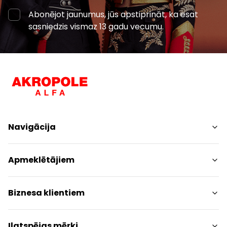
Abonējot jaunumus, jūs apstiprināt, ka esat
sasniedzis vismaz 13 gadu vecumu.
Navigācija
Iepirkšanās
Apmeklētājiem
Pakalpojumi
Izklaides
Centra plāns
Biznesa klientiem
Restorāni
Dzīvniekiem draudzīgs
Kontakti
Kontakti
Ilgtspējas mērķi