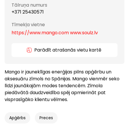
Tālruņa numurs
+371 25430571
Tīmekļa vietne
https://www.mango.com www.soulz.lv
Parādīt atrašanās vietu kartē
Mango ir jauneklīgas enerģijas pilns apģērbu un
aksesuāru zīmols no Spānijas. Mango vienmēr seko
līdzi jaunākajām modes tendencēm. Zīmola
piedāvātā daudzveidība spēj apmierināt pat
visprasīgāko klientu vēlmes.
Apģērbs
Preces