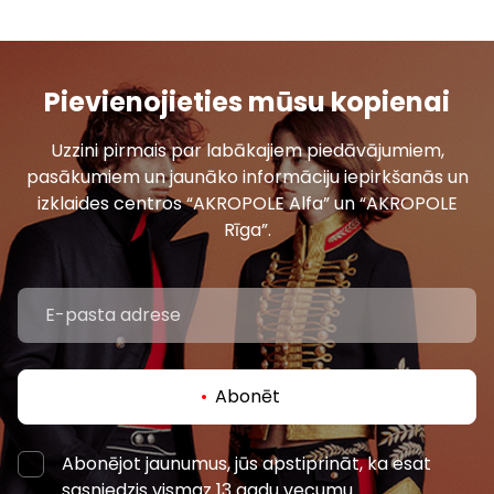
Pievienojieties mūsu kopienai
Uzzini pirmais par labākajiem piedāvājumiem,
pasākumiem un jaunāko informāciju iepirkšanās un
izklaides centros “AKROPOLE Alfa” un “AKROPOLE
Rīga”.
Abonēt
Abonējot jaunumus, jūs apstiprināt, ka esat
sasniedzis vismaz 13 gadu vecumu.