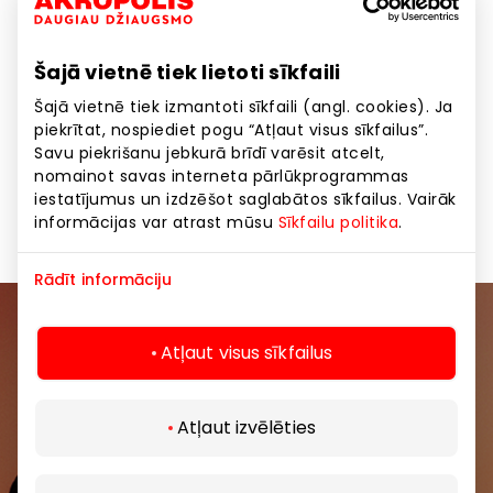
lieliski noder, domājot par dāvanām.
Šajā vietnē tiek lietoti sīkfaili
Rotaslietu dizains tiek veidots Latvijā un studijā
Parīzē, tādejādi rotaslietās iekļaujot pasaules modes
Šajā vietnē tiek izmantoti sīkfaili (angl. cookies). Ja
tendences.
piekrītat, nospiediet pogu “Atļaut visus sīkfailus”.
Savu piekrišanu jebkurā brīdī varēsit atcelt,
nomainot savas interneta pārlūkprogrammas
iestatījumus un izdzēšot saglabātos sīkfailus. Vairāk
Dāvanas, aksesuāri
Preces
informācijas var atrast mūsu
Sīkfailu politika
.
Rādīt informāciju
Pievienojieties mūsu kopienai
Atļaut visus sīkfailus
Uzzini pirmais par labākajiem piedāvājumiem,
pasākumiem un jaunāko informāciju iepirkšanās un
Atļaut izvēlēties
izklaides centros “AKROPOLE Alfa” un “AKROPOLE
Rīga”.