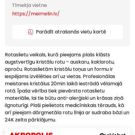
Tīmekļa vietne
https://meimelin.lv/
Parādīt atrašanās vietu kartē
Rotaslietu veikals, kurā pieejams plašs klāsts
augstvertīgu kristālu rotu – auskaru, kaklarotu,
aproču. Rotaslietām kristālu toņus un formu ir
iespējams izvēlēties arī uz vietas. Profesionālas
meistares kristālus 20min laikā iestrādā vēlamajā
rotā. Īpaša vērība tiek pievērsta rotaslietu
materiālie, lai tie būtu anti-alerģiski un krāsas ziņā
ilgnoturīgi. Plaši pielietots medicīniskais tērauds, kā
arī pieejam dārgmetāla rotu līnija ar sudraba bāzi un
24K zelta pārklājumu.
Īpaši tiek piedomāts pie skaista iesaiņojuma, kas