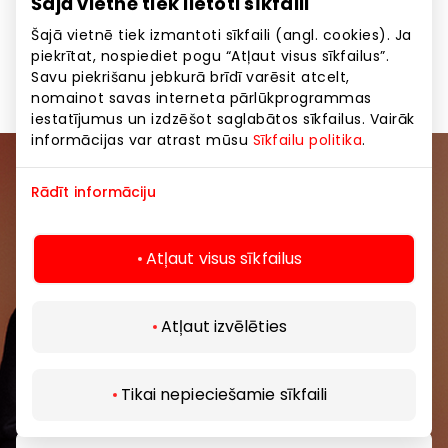
Šajā vietnē tiek lietoti sīkfaili
Šajā vietnē tiek izmantoti sīkfaili (angl. cookies). Ja
piekrītat, nospiediet pogu “Atļaut visus sīkfailus”.
Dāvanas, aksesuāri
Preces
Savu piekrišanu jebkurā brīdī varēsit atcelt,
nomainot savas interneta pārlūkprogrammas
iestatījumus un izdzēšot saglabātos sīkfailus. Vairāk
informācijas var atrast mūsu
Sīkfailu politika
.
Pievienojieties mūsu kopienai
Rādīt informāciju
Uzzini pirmais par labākajiem piedāvājumiem,
pasākumiem un jaunāko informāciju iepirkšanās un
Atļaut visus sīkfailus
izklaides centros “AKROPOLE Alfa” un “AKROPOLE
Rīga”.
Atļaut izvēlēties
Tikai nepieciešamie sīkfaili