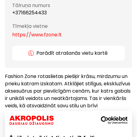
Tālruņa numurs
+37166254433
Tīmekļa vietne
https://www.fzone.lt
Parādīt atrašanās vietu kartē
Fashion Zone rotaslietas piešķir krāsu, mirdzumu un
prieku katram izskatam. Atklājiet stilīgus, ekskluzīvus
aksesuārus par pievilcīgām cenām, kur katrs gabals
ir unikāli veidots un neatkārtojams. Tas ir vienkāršs
veids, kā atsvaidzināt savu stilu un brīvi
eksperimentēt ar jaunām krāsām un tendencēm.
Neatkarīgi no tā, vai dodat priekšroku klasiskajam,
minimālismam, modernismam vai jaunākajām
tendencēm, Fashion Zone piedāvā kaut ko katram.