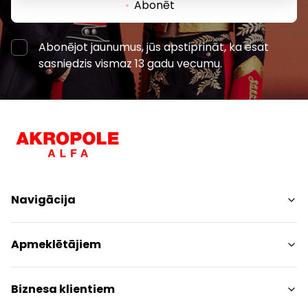
Abonēt
Abonējot jaunumus, jūs apstiprināt, ka esat
sasniedzis vismaz 13 gadu vecumu.
Navigācija
Iepirkšanās
Apmeklētājiem
Pakalpojumi
Izklaides
Centra plāns
Biznesa klientiem
Restorāni
Dzīvniekiem draudzīgs