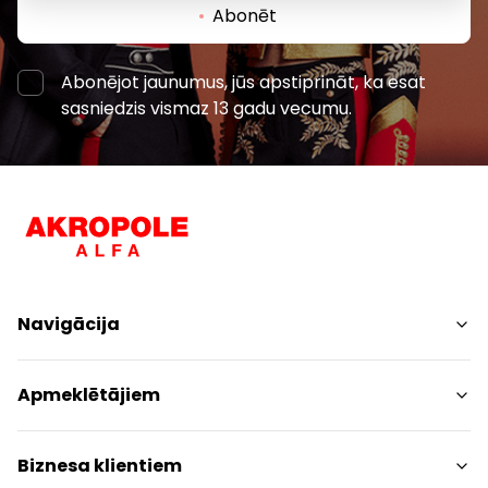
Abonēt
Abonējot jaunumus, jūs apstiprināt, ka esat
sasniedzis vismaz 13 gadu vecumu.
Navigācija
Iepirkšanās
Apmeklētājiem
Pakalpojumi
Izklaides
Centra plāns
Biznesa klientiem
Restorāni
Dzīvniekiem draudzīgs