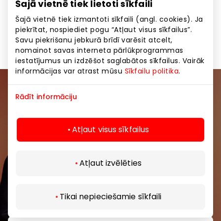
Šajā vietnē tiek lietoti sīkfaili
Citas izklaides
Dāvanas, aksesuāri
Šajā vietnē tiek izmantoti sīkfaili (angl. cookies). Ja
piekrītat, nospiediet pogu “Atļaut visus sīkfailus”.
Izklaides
Preces
Savu piekrišanu jebkurā brīdī varēsit atcelt,
nomainot savas interneta pārlūkprogrammas
iestatījumus un izdzēšot saglabātos sīkfailus. Vairāk
informācijas var atrast mūsu
Sīkfailu politika
.
Pievienojieties mūsu kopienai
Rādīt informāciju
Uzzini pirmais par labākajiem piedāvājumiem,
Atļaut visus sīkfailus
pasākumiem un jaunāko informāciju iepirkšanās un
izklaides centros “AKROPOLE Alfa” un “AKROPOLE
Rīga”.
Atļaut izvēlēties
Tikai nepieciešamie sīkfaili