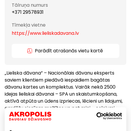
Tālruņa numurs
+371 29578931
Tīmekļa vietne
https://www.lieliskadavana.lv
Parādīt atrašanās vietu kartē
„Lieliska dāvana” – Nacionālais dāvanu eksperts
saviem klientiem piedāvā iespaidiem bagātas
dāvanu kartes un komplektus. Vairāk nekā 2500
idejas lieliskai dāvanai – SPA un skaistumkopšana,
aktīvā atpūta un ūdens izpriecas, lēcieni un lidojumi,
gardēžu cienīgas maltītes un pat mini – ceļojumi
Baltijas valstīs!