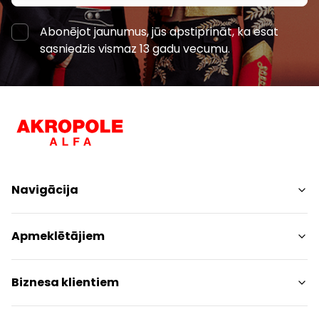
Abonējot jaunumus, jūs apstiprināt, ka esat
sasniedzis vismaz 13 gadu vecumu.
Navigācija
Iepirkšanās
Apmeklētājiem
Pakalpojumi
Izklaides
Centra plāns
Biznesa klientiem
Restorāni
Dzīvniekiem draudzīgs
Kontakti
Kontakti