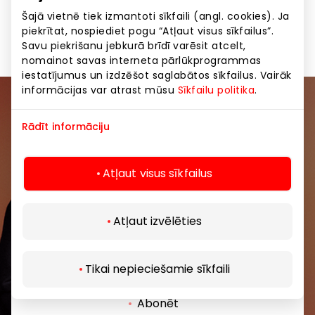
Šajā vietnē tiek izmantoti sīkfaili (angl. cookies). Ja
Apģērbs
Preces
piekrītat, nospiediet pogu “Atļaut visus sīkfailus”.
Savu piekrišanu jebkurā brīdī varēsit atcelt,
nomainot savas interneta pārlūkprogrammas
iestatījumus un izdzēšot saglabātos sīkfailus. Vairāk
informācijas var atrast mūsu
Sīkfailu politika
.
Pievienojieties mūsu kopienai
Rādīt informāciju
Uzzini pirmais par labākajiem piedāvājumiem,
pasākumiem un jaunāko informāciju iepirkšanās un
Atļaut visus sīkfailus
izklaides centros “AKROPOLE Alfa” un “AKROPOLE
Rīga”.
Atļaut izvēlēties
Tikai nepieciešamie sīkfaili
Abonēt