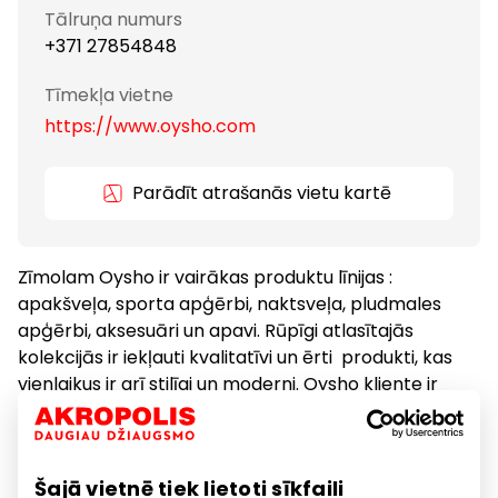
Tālruņa numurs
+371 27854848
Tīmekļa vietne
https://www.oysho.com
Parādīt atrašanās vietu kartē
Zīmolam Oysho ir vairākas produktu līnijas :
apakšveļa, sporta apģērbi, naktsveļa, pludmales
apģērbi, aksesuāri un apavi. Rūpīgi atlasītajās
kolekcijās ir iekļauti kvalitatīvi un ērti produkti, kas
vienlaikus ir arī stilīgi un moderni. Oysho kliente ir
neatkarīga un pašpārliecināta sieviete, kas novērtē
kvalitāti un savā ikdienas stilā ievieš jaunākās modes
tendences.
Šajā vietnē tiek lietoti sīkfaili