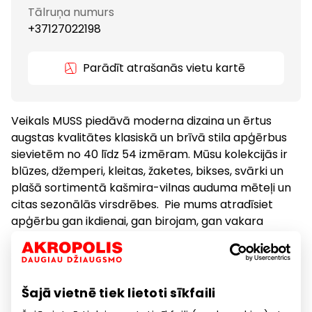
Tālruņa numurs
+37127022198
Parādīt atrašanās vietu kartē
Veikals MUSS piedāvā moderna dizaina un ērtus
augstas kvalitātes klasiskā un brīvā stila apģērbus
sievietēm no 40 līdz 54 izmēram. Mūsu kolekcijās ir
blūzes, džemperi, kleitas, žaketes, bikses, svārki un
plašā sortimentā kašmira-vilnas auduma mēteļi un
citas sezonālās virsdrēbes. Pie mums atradīsiet
apģērbu gan ikdienai, gan birojam, gan vakara
pasākumiem, izlaidumiem.
Apģērbs
Preces
Šajā vietnē tiek lietoti sīkfaili