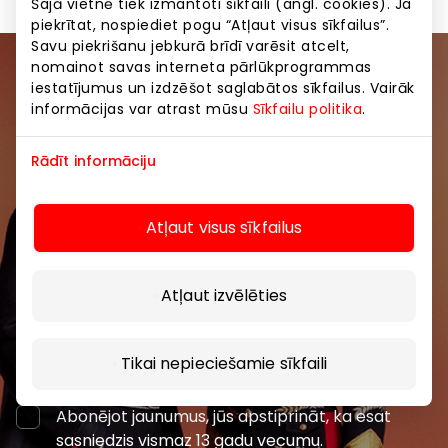
Šajā vietnē tiek izmantoti sīkfaili (angl. cookies). Ja
piekrītat, nospiediet pogu “Atļaut visus sīkfailus”.
Savu piekrišanu jebkurā brīdī varēsit atcelt,
nomainot savas interneta pārlūkprogrammas
Pievienojieties mūsu kopienai
iestatījumus un izdzēšot saglabātos sīkfailus. Vairāk
informācijas var atrast mūsu
Sīkfailu politika
.
Uzzini pirmais par labākajiem piedāvājumiem,
pasākumiem un jaunāko informāciju iepirkšanās un
Rādīt informāciju
izklaides centros “AKROPOLE Alfa” un “AKROPOLE
Rīga”.
Atļaut visus sīkfailus
Atļaut izvēlēties
Abonēt
Tikai nepieciešamie sīkfaili
Abonējot jaunumus, jūs apstiprināt, ka esat
sasniedzis vismaz 13 gadu vecumu.