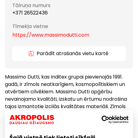
Tālruņa numurs
+371 26522436
Tīmekļa vietne
https://www.massimodutti.com
Parādīt atrašanās vietu kartē
Massimo Dutti, kas Inditex grupai pievienojās 1991.
gadā, ir zīmols neatkarīgiem, kosmopolītiskiem un
atvērtiem cilvēkiem. Massimo Dutti apģērbu
nevainojamo kvalitāti, izskatu un ērtumu nodrošina
tajos izmantotie izcilās kvalitātes materiāli. Zīmols
dod priekšroku dabīgiem audumiem un inovatīvām
dabīgo šķiedru kombinācijām.
Šajā vietnē tiek lietoti sīkfaili