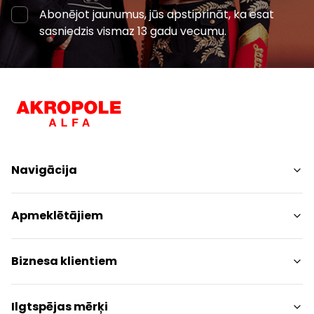
Abonējot jaunumus, jūs apstiprināt, ka esat
sasniedzis vismaz 13 gadu vecumu.
Navigācija
Iepirkšanās
Apmeklētājiem
Pakalpojumi
Izklaides
Centra plāns
Biznesa klientiem
Restorāni
Dzīvniekiem draudzīgs
Kontakti
Kontakti
Ilgtspējas mērķi
Akcijas
Paziņojums presei