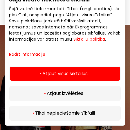
Apģērbs
Preces
Šajā vietnē tiek izmantoti sīkfaili (angl. cookies). Ja
piekrītat, nospiediet pogu “Atļaut visus sīkfailus”.
Savu piekrišanu jebkurā brīdī varēsit atcelt,
nomainot savas interneta pārlūkprogrammas
iestatījumus un izdzēšot saglabātos sīkfailus. Vairāk
Pievienojieties mūsu kopienai
informācijas var atrast mūsu
Sīkfailu politika
.
Uzzini pirmais par labākajiem piedāvājumiem,
Rādīt informāciju
pasākumiem un jaunāko informāciju iepirkšanās un
izklaides centros “AKROPOLE Alfa” un “AKROPOLE
Atļaut visus sīkfailus
Rīga”.
Atļaut izvēlēties
Tikai nepieciešamie sīkfaili
Abonēt