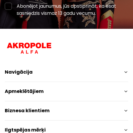
Abonējot jaunumus, jūs apstiprināt, ka esat
sasniedzis vismaz 13 gadu vecumu.
Navigācija
Iepirkšanās
Apmeklētājiem
Pakalpojumi
Izklaides
Centra plāns
Biznesa klientiem
Restorāni
Dzīvniekiem draudzīgs
Kontakti
Kontakti
Ilgtspējas mērķi
Akcijas
Paziņojums presei