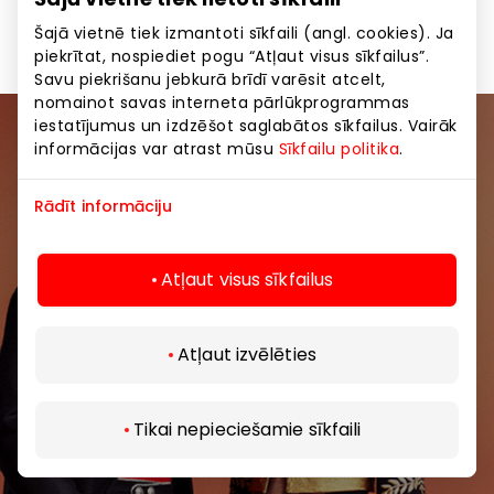
Apģērbs
Preces
Šajā vietnē tiek izmantoti sīkfaili (angl. cookies). Ja
piekrītat, nospiediet pogu “Atļaut visus sīkfailus”.
Savu piekrišanu jebkurā brīdī varēsit atcelt,
nomainot savas interneta pārlūkprogrammas
iestatījumus un izdzēšot saglabātos sīkfailus. Vairāk
Pievienojieties mūsu kopienai
informācijas var atrast mūsu
Sīkfailu politika
.
Uzzini pirmais par labākajiem piedāvājumiem,
Rādīt informāciju
pasākumiem un jaunāko informāciju iepirkšanās un
izklaides centros “AKROPOLE Alfa” un “AKROPOLE
Atļaut visus sīkfailus
Rīga”.
Atļaut izvēlēties
Tikai nepieciešamie sīkfaili
Abonēt