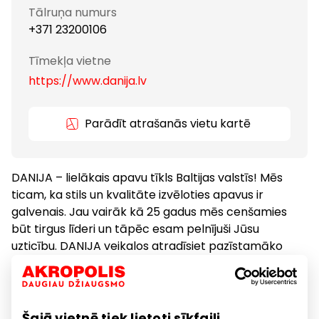
Tālruņa numurs
+371 23200106
Tīmekļa vietne
https://www.danija.lv
Parādīt atrašanās vietu kartē
DANIJA – lielākais apavu tīkls Baltijas valstīs! Mēs
ticam, ka stils un kvalitāte izvēloties apavus ir
galvenais. Jau vairāk kā 25 gadus mēs cenšamies
būt tirgus līderi un tāpēc esam pelnījuši Jūsu
uzticību. DANIJA veikalos atradīsiet pazīstamāko
preču zīmolu apavus: OTRE, LORENZO, NEW BALANCE,
TOMMY HILFIGER, GANT, GUESS, NIKE un citus.
Šajā vietnē tiek lietoti sīkfaili