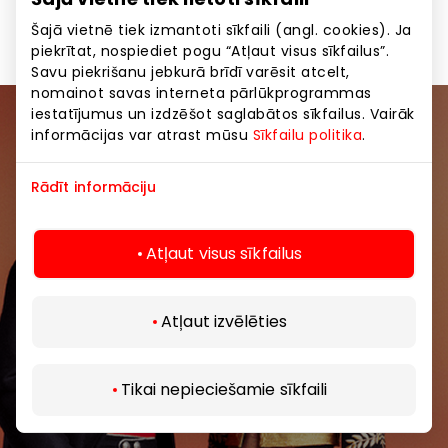
Apavi un galantērija
Preces
Šajā vietnē tiek izmantoti sīkfaili (angl. cookies). Ja
piekrītat, nospiediet pogu “Atļaut visus sīkfailus”.
Savu piekrišanu jebkurā brīdī varēsit atcelt,
nomainot savas interneta pārlūkprogrammas
iestatījumus un izdzēšot saglabātos sīkfailus. Vairāk
Pievienojieties mūsu kopienai
informācijas var atrast mūsu
Sīkfailu politika
.
Uzzini pirmais par labākajiem piedāvājumiem,
Rādīt informāciju
pasākumiem un jaunāko informāciju iepirkšanās un
izklaides centros “AKROPOLE Alfa” un “AKROPOLE
Atļaut visus sīkfailus
Rīga”.
Atļaut izvēlēties
Tikai nepieciešamie sīkfaili
Abonēt