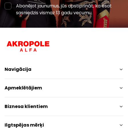
Abonējot jaunumus, jūs apstiprināt, ka esat
sasniedzis vismaz 13 gadu vecumu.
Navigācija
Iepirkšanās
Apmeklētājiem
Pakalpojumi
Izklaides
Centra plāns
Biznesa klientiem
Restorāni
Dzīvniekiem draudzīgs
Kontakti
Kontakti
Ilgtspējas mērķi
Akcijas
Paziņojums presei