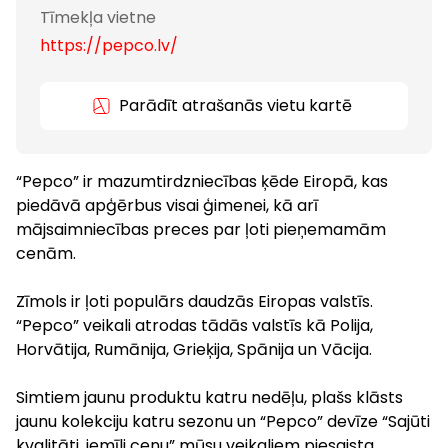
Tīmekļa vietne
https://pepco.lv/
Parādīt atrašanās vietu kartē
“Pepco” ir mazumtirdzniecības ķēde Eiropā, kas
piedāvā apģērbus visai ģimenei, kā arī
mājsaimniecības preces par ļoti pieņemamām
cenām.
Zīmols ir ļoti populārs daudzās Eiropas valstīs.
“Pepco” veikali atrodas tādās valstīs kā Polija,
Horvātija, Rumānija, Grieķija, Spānija un Vācija.
Simtiem jaunu produktu katru nedēļu, plašs klāsts
jaunu kolekciju katru sezonu un “Pepco” devīze “Sajūti
kvalitāti, iemīli cenu” mūsu veikaliem piesaista