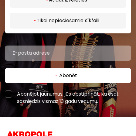
Uzzini pirmais par labākajiem piedāvājumiem,
pasākumiem un jaunāko informāciju iepirkšanās un
Tikai nepieciešamie sīkfaili
izklaides centros “AKROPOLE Alfa” un “AKROPOLE
Rīga”.
Abonēt
Abonējot jaunumus, jūs apstiprināt, ka esat
sasniedzis vismaz 13 gadu vecumu.