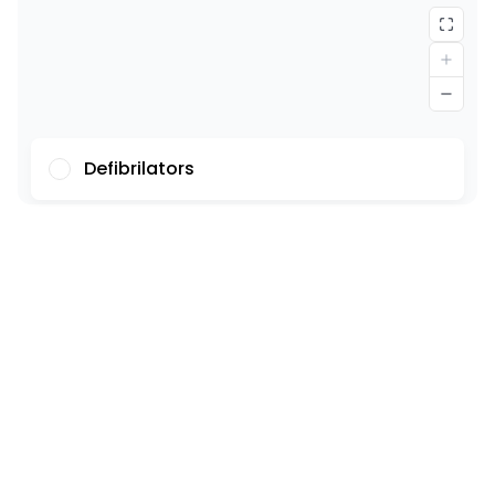
Defibrilators
Fonts
Ilustrācijas
Rādīt
Slēpt
Fons
Gaišs
Kontrasts
Atsauces ir pasvītrotas