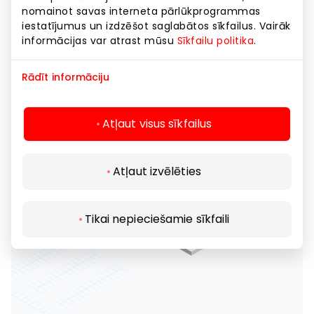
nomainot savas interneta pārlūkprogrammas
iestatījumus un izdzēšot saglabātos sīkfailus. Vairāk
informācijas var atrast mūsu
Sīkfailu politika
.
Rādīt informāciju
Atļaut visus sīkfailus
Atļaut izvēlēties
Tikai nepieciešamie sīkfaili