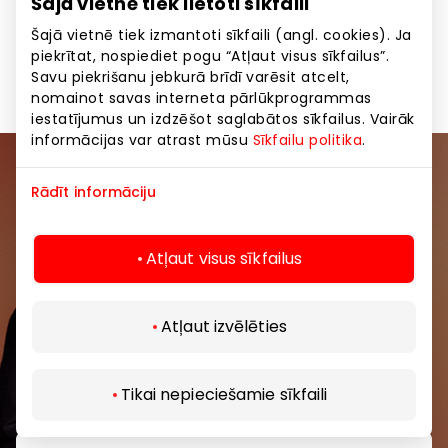
Šajā vietnē tiek lietoti sīkfaili
Šajā vietnē tiek izmantoti sīkfaili (angl. cookies). Ja
piekrītat, nospiediet pogu “Atļaut visus sīkfailus”.
Apģērbs
Preces
Savu piekrišanu jebkurā brīdī varēsit atcelt,
nomainot savas interneta pārlūkprogrammas
iestatījumus un izdzēšot saglabātos sīkfailus. Vairāk
informācijas var atrast mūsu
Sīkfailu politika
.
Pievienojieties mūsu kopienai
Rādīt informāciju
Uzzini pirmais par labākajiem piedāvājumiem,
pasākumiem un jaunāko informāciju iepirkšanās un
Atļaut visus sīkfailus
izklaides centros “AKROPOLE Alfa” un “AKROPOLE
Rīga”.
Atļaut izvēlēties
Tikai nepieciešamie sīkfaili