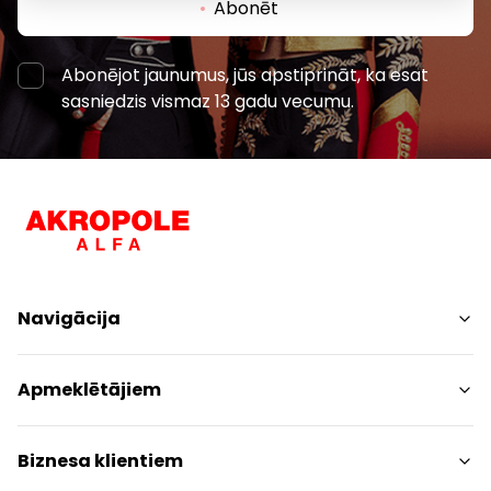
Abonēt
Abonējot jaunumus, jūs apstiprināt, ka esat
sasniedzis vismaz 13 gadu vecumu.
Navigācija
Iepirkšanās
Apmeklētājiem
Pakalpojumi
Izklaides
Centra plāns
Biznesa klientiem
Restorāni
Dzīvniekiem draudzīgs