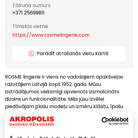
Tālruņa numurs
+371 25699811
Tīmekļa vietne
https://www.rosmelingerie.com
Parādīt atrašanās vietu kartē
ROSME lingerie ir viens no vadošajiem apakšveļas
ražotājiem Latvijā kopš 1952. gada. Mūsu
izstrādājumos veiksmīgi apvienots izsmalcināts
dizains un funkcionalitāte. Mēs jūsu izvēlei
piedāvājam plašu modeļu un izmēru klāstu, īpašu
uzmanību veltot lielo izmēru grupām. Liela
izmantojamo materiālu izvēle – no izsmalcinātām
mežģīnēm līdz kokvilnas vienkāršībai, kas spēj
apmierināt jebkuru gaumi.