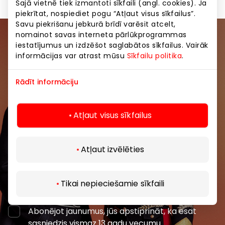
Šajā vietnē tiek izmantoti sīkfaili (angl. cookies). Ja
piekrītat, nospiediet pogu “Atļaut visus sīkfailus”.
Savu piekrišanu jebkurā brīdī varēsit atcelt,
nomainot savas interneta pārlūkprogrammas
Pievienojieties mūsu kopienai
iestatījumus un izdzēšot saglabātos sīkfailus. Vairāk
informācijas var atrast mūsu
Sīkfailu politika
.
Uzzini pirmais par labākajiem piedāvājumiem,
pasākumiem un jaunāko informāciju iepirkšanās un
Rādīt informāciju
izklaides centros “AKROPOLE Alfa” un “AKROPOLE
Rīga”.
Atļaut visus sīkfailus
Atļaut izvēlēties
Abonēt
Tikai nepieciešamie sīkfaili
Abonējot jaunumus, jūs apstiprināt, ka esat
sasniedzis vismaz 13 gadu vecumu.