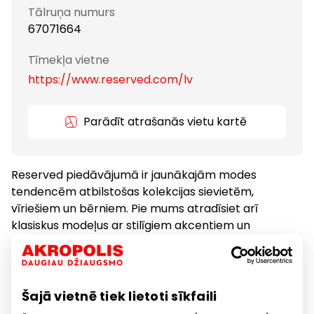
Tālruņa numurs
67071664
Tīmekļa vietne
https://www.reserved.com/lv
Parādīt atrašanās vietu kartē
Reserved piedāvājumā ir jaunākajām modes
tendencēm atbilstošas kolekcijas sievietēm,
vīriešiem un bērniem. Pie mums atradīsiet arī
klasiskus modeļus ar stilīgiem akcentiem un
oriģinālām detaļām.
Apģērbs
Preces
Šajā vietnē tiek lietoti sīkfaili