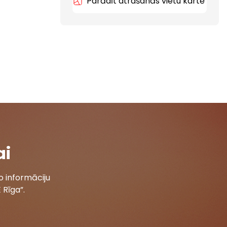
Parādīt atrašanās vietu kartē
ai
 informāciju
 Rīga”.