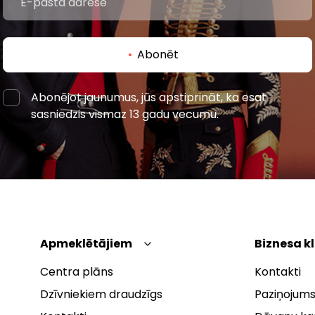
Abonēt
Abonējot jaunumus, jūs apstiprināt, ka esat
sasniedzis vismaz 13 gadu vecumu.
Apmeklētājiem
Biznesa k
Centra plāns
Kontakti
Dzīvniekiem draudzīgs
Paziņojums