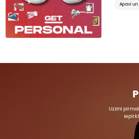
Apavi un 
P
Uzzini pirm
iepirk