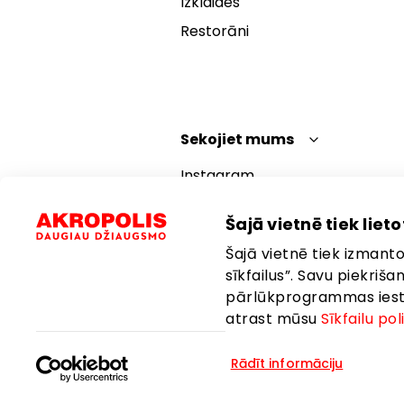
Izklaides
Restorāni
Sekojiet mums
Instagram
Facebook
Šajā vietnē tiek lietot
YouTube
Šajā vietnē tiek izmantot
TikTok
sīkfailus”. Savu piekriš
pārlūkprogrammas iestat
atrast mūsu
Sīkfailu pol
Rādīt informāciju
Valoda:
Latviešu
Atrašanās vi