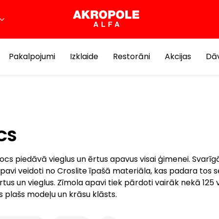
Pakalpojumi
Izklaide
Restorāni
Akcijas
Dāv
CS
ocs piedāvā vieglus un ērtus apavus visai ģimenei. Svarī
pavi veidoti no Croslite īpašā materiāla, kas padara tos se
rtus un vieglus. Zīmola apavi tiek pārdoti vairāk nekā 125 v
s plašs modeļu un krāsu klāsts.