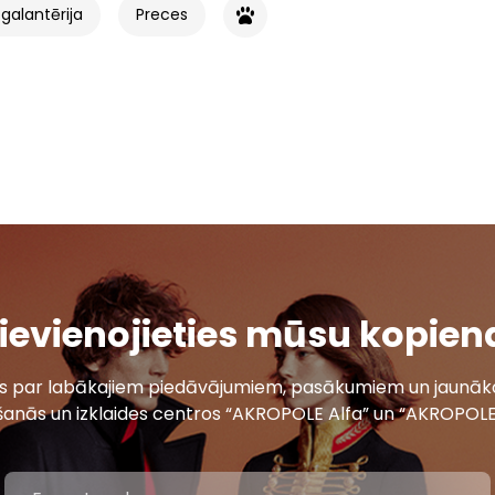
galantērija
Preces
ievienojieties mūsu kopien
ais par labākajiem piedāvājumiem, pasākumiem un jaunāko
šanās un izklaides centros “AKROPOLE Alfa” un “AKROPOLE