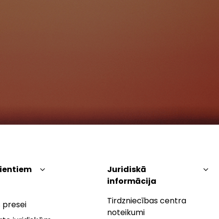
lientiem
Juridiskā
informācija
Tirdzniecības centra
 presei
noteikumi