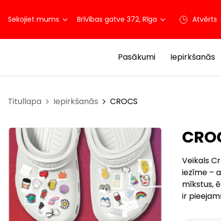
Sekojiet mums
Brīvības gatve 372, Rīga
Atvērts
Pasākumi
Iepirkšanās
Titullapa
Iepirkšanās
CROCS
CRO
Veikals Cr
iezīme – a
mīkstus, ē
ir pieejam