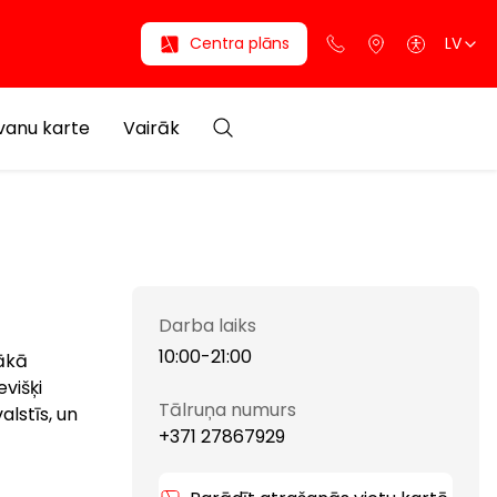
Centra plāns
LV
anu karte
Vairāk
Darba laiks
10:00-21:00
gākā
višķi
Tālruņa numurs
alstīs, un
+371 27867929