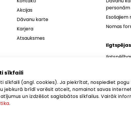
Kontakti
Dāvanu kar
personām
Akcijas
Esošajiem
Dāvanu karte
Nomas fo
Karjera
Atsauksmes
Ilgtspējas
Ilgtspējība
Ilgtspējības
i sīkfaili
Ilgtspējība
i sīkfaili (angl. cookies). Ja piekrītat, nospiediet pogu 
anu jebkurā brīdī varēsit atcelt, nomainot savas interne
ījumus un izdzēšot saglabātos sīkfailus. Vairāk infor
itika
.
eta: Brīvības gatve 372, Rīga, LV-1006
©