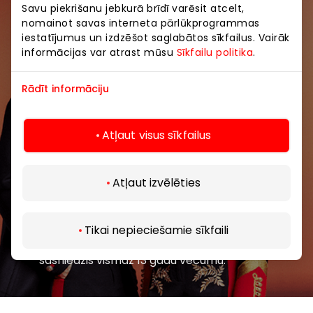
Savu piekrišanu jebkurā brīdī varēsit atcelt,
Pievienojieties mūsu kopienai
nomainot savas interneta pārlūkprogrammas
iestatījumus un izdzēšot saglabātos sīkfailus. Vairāk
Uzzini pirmais par labākajiem piedāvājumiem,
informācijas var atrast mūsu
Sīkfailu politika
.
pasākumiem un jaunāko informāciju iepirkšanās un
izklaides centros “AKROPOLE Alfa” un “AKROPOLE
Rādīt informāciju
Rīga”.
Atļaut visus sīkfailus
Atļaut izvēlēties
Abonēt
Tikai nepieciešamie sīkfaili
Abonējot jaunumus, jūs apstiprināt, ka esat
sasniedzis vismaz 13 gadu vecumu.