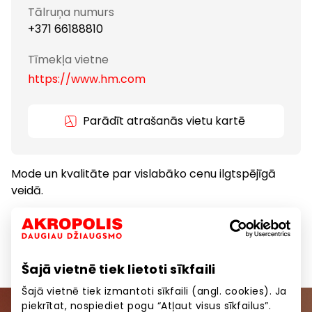
Tālruņa numurs
+371 66188810
Tīmekļa vietne
https://www.hm.com
Parādīt atrašanās vietu kartē
Mode un kvalitāte par vislabāko cenu ilgtspējīgā
veidā.
Apģērbs
Preces
Šajā vietnē tiek lietoti sīkfaili
Šajā vietnē tiek izmantoti sīkfaili (angl. cookies). Ja
piekrītat, nospiediet pogu “Atļaut visus sīkfailus”.