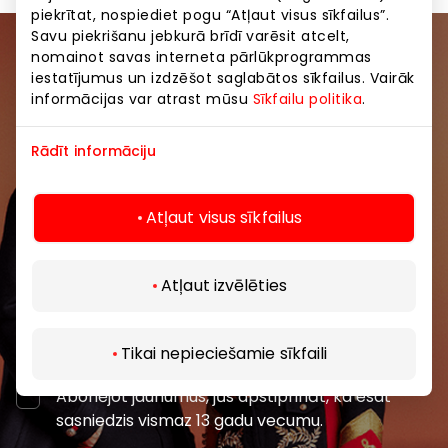
piekrītat, nospiediet pogu “Atļaut visus sīkfailus”.
Savu piekrišanu jebkurā brīdī varēsit atcelt,
nomainot savas interneta pārlūkprogrammas
Pievienojieties mūsu kopienai
iestatījumus un izdzēšot saglabātos sīkfailus. Vairāk
informācijas var atrast mūsu
Sīkfailu politika
.
Uzzini pirmais par labākajiem piedāvājumiem,
pasākumiem un jaunāko informāciju iepirkšanās un
Rādīt informāciju
izklaides centros “AKROPOLE Alfa” un “AKROPOLE
Rīga”.
Atļaut visus sīkfailus
Atļaut izvēlēties
Abonēt
Tikai nepieciešamie sīkfaili
Abonējot jaunumus, jūs apstiprināt, ka esat
sasniedzis vismaz 13 gadu vecumu.