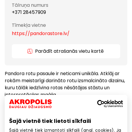
Tālruņa numurs
+371 28457909
Tīmekļa vietne
https://pandorastore.lv/
Parādīt atrašanās vietu kartē
Pandora rotu pasaule ir neticami unikāla. Atklāj ar
rokām meistarīgi darināto rotu izsmalcināto dizainu,
kuru tālāk iedzīvina rotas nēsātājas stāstu un
interpretācijas maģija.
Dāvanas, aksesuāri
Preces
Šajā vietnē tiek lietoti sīkfaili
Šajā vietnē tiek izmantoti sīkfaili (angl. cookies). Ja