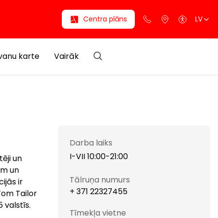
Centra plāns
LV
anu karte
Vairāk
Darba laiks
I-VII 10:00-21:00
tēji un
tām un
Tālruņa numurs
ijās ir
+ 371 22327455
 Tom Tailor
 valstīs.
Tīmekļa vietne