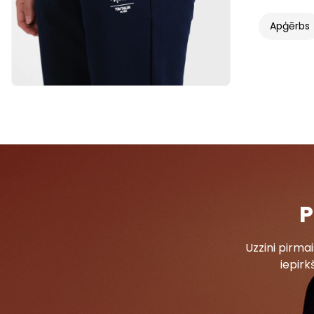
Apģērbs
P
Uzzini pirm
iepirk