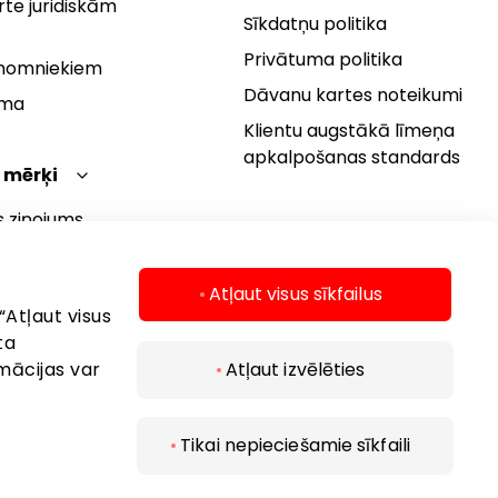
te juridiskām
Sīkdatņu politika
Privātuma politika
 nomniekiem
Dāvanu kartes noteikumi
rma
Klientu augstākā līmeņa
apkalpošanas standards
 mērķi
s ziņojums
 politika
s mērķi
Atļaut visus sīkfailus
“Atļaut visus
ta
mācijas var
Atļaut izvēlēties
Tikai nepieciešamie sīkfaili
 2026 AKROPOLIS. Visas tiesības aizsargātas..