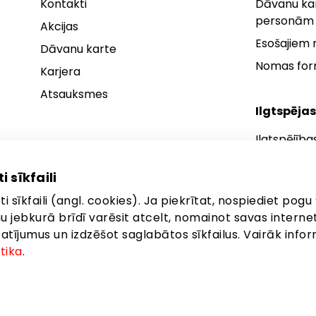
Kontakti
Dāvanu kar
personām
Akcijas
Esošajiem
Dāvanu karte
Nomas fo
Karjera
Atsauksmes
Ilgtspējas
Ilgtspējība
Ilgtspējības
i sīkfaili
Ilgtspējība
i sīkfaili (angl. cookies). Ja piekrītat, nospiediet pogu 
anu jebkurā brīdī varēsit atcelt, nomainot savas interne
ījumus un izdzēšot saglabātos sīkfailus. Vairāk infor
itika
.
eta: Brīvības gatve 372, Rīga, LV-1006
©