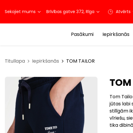
Sekojiet mums
Brīvības gatve 372, Rīga
Atvērts
Pasākumi
Iepirkšanās
Titullapa
Iepirkšanās
TOM TAILOR
TOM 
Tom Tailor
jūtas labi
stilīgām i
vīriešu, s
tika dibin