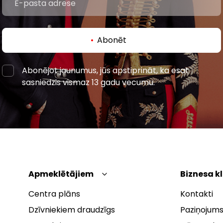
Abonēt
Abonējot jaunumus, jūs apstiprināt, ka esat
sasniedzis vismaz 13 gadu vecumu.
Apmeklētājiem
Biznesa k
Centra plāns
Kontakti
Dzīvniekiem draudzīgs
Paziņojums