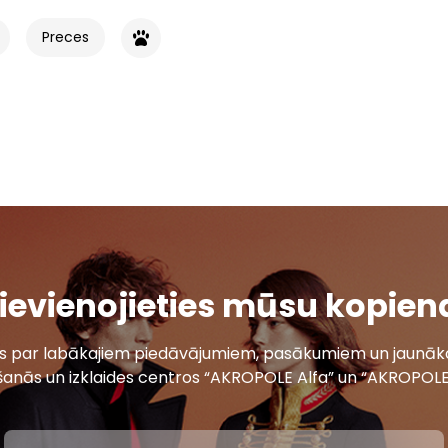
Preces
ievienojieties mūsu kopien
ais par labākajiem piedāvājumiem, pasākumiem un jaunāko
šanās un izklaides centros “AKROPOLE Alfa” un “AKROPOLE