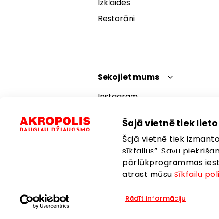
Izklaides
Restorāni
Sekojiet mums
Instagram
Facebook
Šajā vietnē tiek lietot
YouTube
Šajā vietnē tiek izmantot
TikTok
sīkfailus”. Savu piekriš
pārlūkprogrammas iestat
atrast mūsu
Sīkfailu pol
Rādīt informāciju
Valoda:
Latviešu
Atrašanās vi