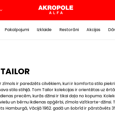
Pakalpojumi
Izklaide
Restorāni
Akcijas
Dāv
TAILOR
 zīmols ir paredzēts cilvēkiem, kuri ir komforta stila piekri
 sava stila stihijā. Tom Tailor kolekcijas ir orientētas uz ēr
kdienas precēm, kurās džinsi ir tikai daļa no kopuma. Kolekc
ieviešu un bērnu ikdienas apģērbi, zīmola vizītkarte-džinsi.
āts Hamburgā, Vācijā 1962. gadā un šobrīd ir pārstāvēts 35