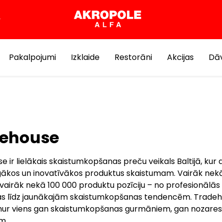
Pakalpojumi
Izklaide
Restorāni
Akcijas
Dāv
dehouse
 ir lielākais skaistumkopšanas preču veikals Baltijā, kur 
ākos un inovatīvākos produktus skaistumam. Vairāk nek
 vairāk nekā 100 000 produktu pozīciju – no profesionālās
s līdz jaunākajām skaistumkopšanas tendencēm. Tradeho
mur viens gan skaistumkopšanas gurmāniem, gan nozares
m.