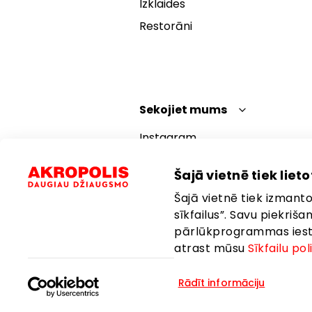
Izklaides
Restorāni
Sekojiet mums
Instagram
Facebook
Šajā vietnē tiek lietot
YouTube
Šajā vietnē tiek izmantot
TikTok
sīkfailus”. Savu piekriš
pārlūkprogrammas iestat
atrast mūsu
Sīkfailu pol
Rādīt informāciju
Valoda:
Latviešu
Atrašanās vi