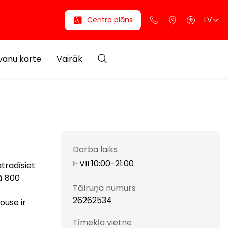
Centra plāns
LV
anu karte
Vairāk
Darba laiks
I-VII 10:00-21:00
atradīsiet
ā 800
Tālruņa numurs
26262534
use ir
Tīmekļa vietne