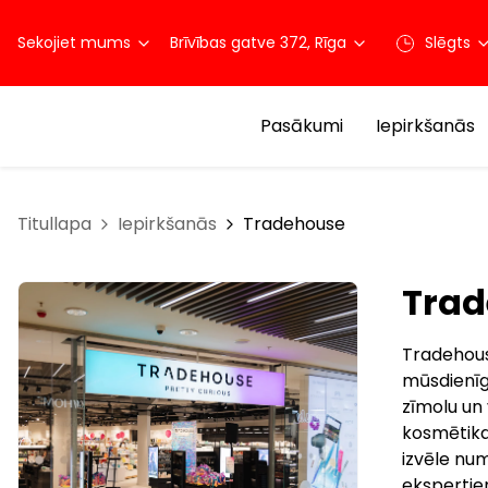
Sekojiet mums
Brīvības gatve 372, Rīga
Slēgts
Pasākumi
Iepirkšanās
Titullapa
Iepirkšanās
Tradehouse
Tra
Tradehouse
mūsdienīg
zīmolu un
kosmētika
izvēle nu
ekspertie