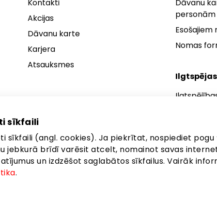
Kontakti
Dāvanu kar
personām
Akcijas
Esošajiem
Dāvanu karte
Nomas fo
Karjera
Atsauksmes
Ilgtspējas
Ilgtspējība
Ilgtspējības
i sīkfaili
Ilgtspējība
i sīkfaili (angl. cookies). Ja piekrītat, nospiediet pogu 
anu jebkurā brīdī varēsit atcelt, nomainot savas interne
ījumus un izdzēšot saglabātos sīkfailus. Vairāk infor
itika
.
eta: Brīvības gatve 372, Rīga, LV-1006
©