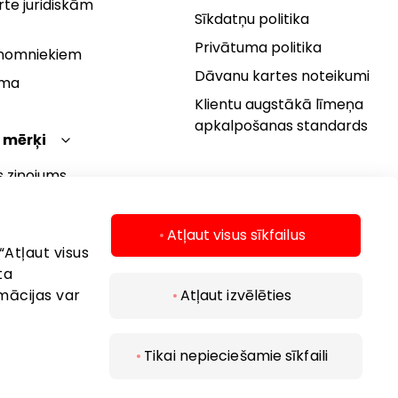
te juridiskām
Sīkdatņu politika
Privātuma politika
 nomniekiem
Dāvanu kartes noteikumi
rma
Klientu augstākā līmeņa
apkalpošanas standards
 mērķi
s ziņojums
 politika
s mērķi
Atļaut visus sīkfailus
“Atļaut visus
ta
mācijas var
Atļaut izvēlēties
Tikai nepieciešamie sīkfaili
 2026 AKROPOLIS. Visas tiesības aizsargātas..