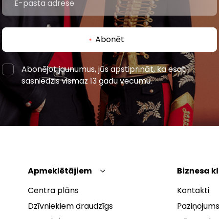
Abonēt
Abonējot jaunumus, jūs apstiprināt, ka esat
sasniedzis vismaz 13 gadu vecumu.
Apmeklētājiem
Biznesa k
Centra plāns
Kontakti
Dzīvniekiem draudzīgs
Paziņojums