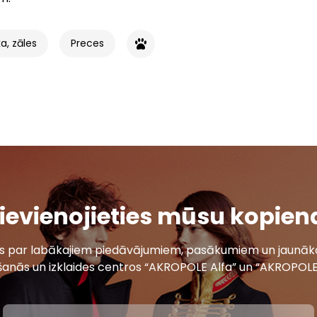
a, zāles
Preces
ievienojieties mūsu kopien
ais par labākajiem piedāvājumiem, pasākumiem un jaunāko
šanās un izklaides centros “AKROPOLE Alfa” un “AKROPOLE