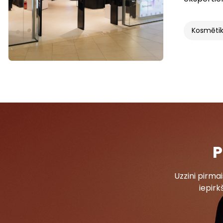
Kosmētik
P
Uzzini pirm
iepirk