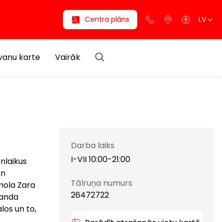
Centra plāns
LV
anu karte
Vairāk
Darba laiks
I-VII 10:00-21:00
nlaikus
un
Tālruņa numurs
mola Zara
26472722
omanda
los un to,