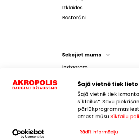
Izklaides
Restorāni
Sekojiet mums
Instagram
Facebook
Šajā vietnē tiek lietot
YouTube
Šajā vietnē tiek izmantot
TikTok
sīkfailus”. Savu piekriš
pārlūkprogrammas iestat
atrast mūsu
Sīkfailu pol
Rādīt informāciju