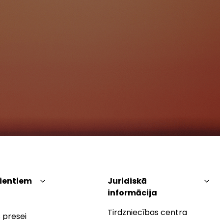
lientiem
Juridiskā
informācija
Tirdzniecības centra
 presei