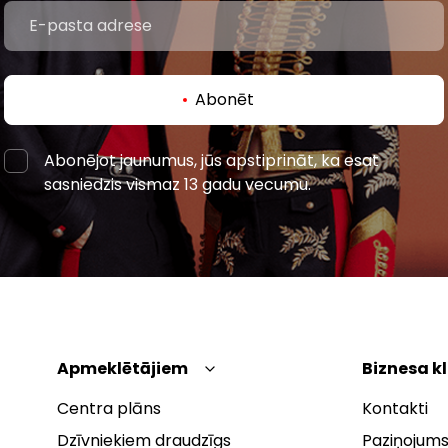
Abonēt
Abonējot jaunumus, jūs apstiprināt, ka esat
sasniedzis vismaz 13 gadu vecumu.
Apmeklētājiem
Biznesa k
Centra plāns
Kontakti
Dzīvniekiem draudzīgs
Paziņojums