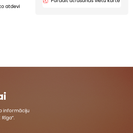
Parādīt atrašanās vietu kartē
ko atdevi
ai
 informāciju
 Rīga”.