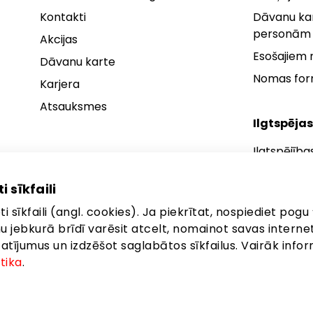
Kontakti
Dāvanu kar
personām
Akcijas
Esošajiem
Dāvanu karte
Nomas fo
Karjera
Atsauksmes
Ilgtspējas
Ilgtspējība
Ilgtspējības
i sīkfaili
Ilgtspējība
i sīkfaili (angl. cookies). Ja piekrītat, nospiediet pogu 
anu jebkurā brīdī varēsit atcelt, nomainot savas interne
ījumus un izdzēšot saglabātos sīkfailus. Vairāk infor
itika
.