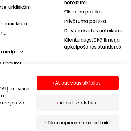
noteikumi
te juridiskām
Sīkdatņu politika
Privātuma politika
 nomniekiem
Dāvanu kartes noteikumi
rma
Klientu augstākā līmeņa
apkalpošanas standards
 mērķi
s ziņojums
 politika
s mērķi
Atļaut visus sīkfailus
“Atļaut visus
ta
mācijas var
Atļaut izvēlēties
Tikai nepieciešamie sīkfaili