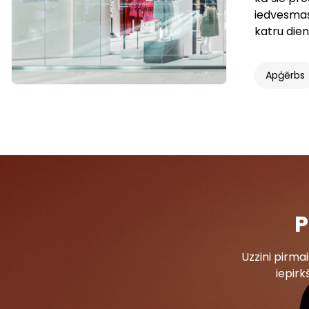
iedvesmas 
katru dien
Apģērbs
P
Uzzini pirm
iepirk