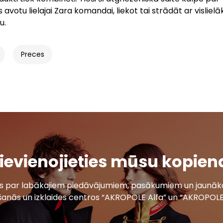
avotu lielajai Zara komandai, liekot tai strādāt ar vislielā
u.
Preces
ievienojieties mūsu kopien
ais par labākajiem piedāvājumiem, pasākumiem un jaunāko
šanās un izklaides centros “AKROPOLE Alfa” un “AKROPOLE