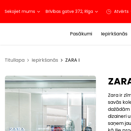
Sekojiet mums
Brīvības gatve 372, Rīga
Atvērts
Pasākumi
Iepirkšanās
Titullapa
Iepirkšanās
ZARA I
ZARA
Zara ir zī
savās kol
dažādām k
dizaineri 
saņem jaun
kā šie pro