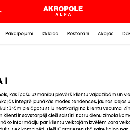
Pakalpojumi
Izklaide
Restorāni
Akcijas
Dāv
 I
mols, kas īpašu uzmanību pievērš klientu vajadzībām un vie
ekcijās integrē jaunākās modes tendences, jaunas idejas 
ultūrām pielāgotu stilu neatkarīgi no klientu vecuma. Zī
un klienti ir savstarpēji cieši saistīti. Katru dienu zīmola k
āko informāciju par klientu veiktajām izvēlēm Zara veika
dukti tiek kombinēti. Tieši šī atgriezeniskā saite kalpo par