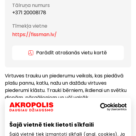
Tālruņa numurs
+371 20008178
Tīmekļa vietne
https://fissman.lv/
Parādīt atrašanās vietu kartē
Virtuves trauku un piederumu veikals, kas piedāvā
plašu pannu, katlu, nažu un dažādu virtuves
piederumi klāstu. Trauki bērniem, ikdienai un svētku
dienām, pārgājieniem un vēl vairāk.
Preces
Preces mājai, sadzīves tehnika
Šajā vietnē tiek lietoti sīkfaili
Šajā vietnē tiek izmantoti sīkfaili (angl. cookies). Ja