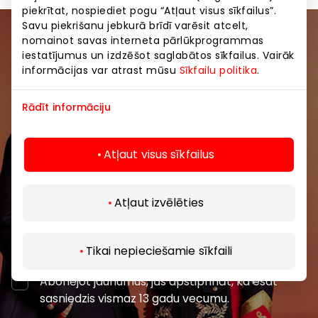
piekrītat, nospiediet pogu “Atļaut visus sīkfailus”.
Savu piekrišanu jebkurā brīdī varēsit atcelt,
nomainot savas interneta pārlūkprogrammas
Pievienojieties mūsu kopienai
iestatījumus un izdzēšot saglabātos sīkfailus. Vairāk
informācijas var atrast mūsu
Sīkfailu politika
.
Uzzini pirmais par labākajiem piedāvājumiem,
pasākumiem un jaunāko informāciju iepirkšanās un
Rādīt informāciju
izklaides centros “AKROPOLE Alfa” un “AKROPOLE
Rīga”.
Atļaut visus sīkfailus
Atļaut izvēlēties
Abonēt
Tikai nepieciešamie sīkfaili
Abonējot jaunumus, jūs apstiprināt, ka esat
sasniedzis vismaz 13 gadu vecumu.