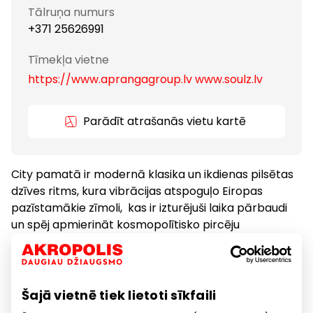
Tālruņa numurs
+371 25626991
Tīmekļa vietne
https://www.aprangagroup.lv www.soulz.lv
Parādīt atrašanās vietu kartē
City pamatā ir modernā klasika un ikdienas pilsētas
dzīves ritms, kura vibrācijas atspoguļo Eiropas
pazīstamākie zīmoli, kas ir izturējuši laika pārbaudi
un spēj apmierināt kosmopolītisko pircēju
vajadzības.
Apģērbs
Preces
Šajā vietnē tiek lietoti sīkfaili