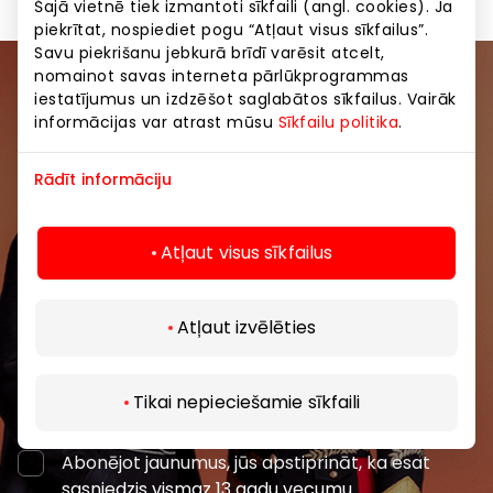
Šajā vietnē tiek izmantoti sīkfaili (angl. cookies). Ja
piekrītat, nospiediet pogu “Atļaut visus sīkfailus”.
Savu piekrišanu jebkurā brīdī varēsit atcelt,
nomainot savas interneta pārlūkprogrammas
Pievienojieties mūsu kopienai
iestatījumus un izdzēšot saglabātos sīkfailus. Vairāk
informācijas var atrast mūsu
Sīkfailu politika
.
Uzzini pirmais par labākajiem piedāvājumiem,
pasākumiem un jaunāko informāciju iepirkšanās un
Rādīt informāciju
izklaides centros “AKROPOLE Alfa” un “AKROPOLE
Rīga”.
Atļaut visus sīkfailus
Atļaut izvēlēties
Abonēt
Tikai nepieciešamie sīkfaili
Abonējot jaunumus, jūs apstiprināt, ka esat
sasniedzis vismaz 13 gadu vecumu.