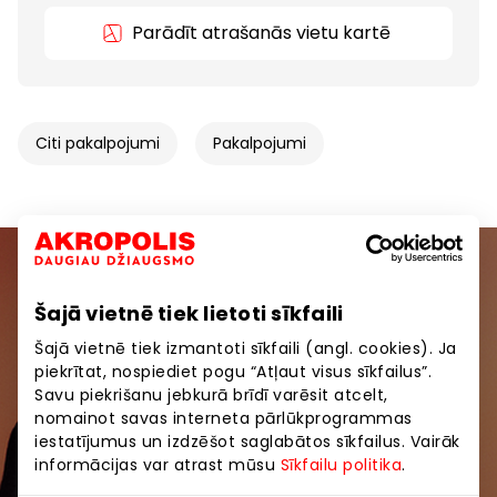
Parādīt atrašanās vietu kartē
Citi pakalpojumi
Pakalpojumi
Pievienojieties mūsu kopienai
Šajā vietnē tiek lietoti sīkfaili
Uzzini pirmais par labākajiem piedāvājumiem,
Šajā vietnē tiek izmantoti sīkfaili (angl. cookies). Ja
pasākumiem un jaunāko informāciju iepirkšanās un
piekrītat, nospiediet pogu “Atļaut visus sīkfailus”.
izklaides centros “AKROPOLE Alfa” un “AKROPOLE
Savu piekrišanu jebkurā brīdī varēsit atcelt,
Rīga”.
nomainot savas interneta pārlūkprogrammas
iestatījumus un izdzēšot saglabātos sīkfailus. Vairāk
informācijas var atrast mūsu
Sīkfailu politika
.