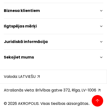
Izklaides
Centra plāns
Biznesa klientiem
Restorāni
Dzīvniekiem draudzīgs
Kontakti
Kontakti
Ilgtspējas mērķi
Akcijas
Paziņojums presei
Dāvanu karte
Dāvanu karte juridiskām personām
Ilgtspējības ziņojums
Juridiskā informācija
Karjera
Esošajiem nomniekiem
Ilgtspējības politika
Atsauksmes
Nomas forma
Ilgtspējības mērķi
Tirdzniecības centra noteikumi
Sekojiet mums
Sīkdatņu politika
Privātuma politika
Instagram
Dāvanu kartes noteikumi
Facebook
Valoda:
LATVIEŠU
Klientu augstākā līmeņa apkalpošanas standards
YouTube
TikTok
Atrašanās vieta: Brīvības gatve 372, Rīga, LV-1006
© 2026 AKROPOLIS. Visas tiesības aizsargātas..