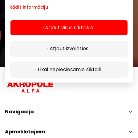
Rādīt informāciju
Abonēt
Atļaut visus sīkfailus
Abonējot jaunumus, jūs apstiprināt, ka esat
Atļaut izvēlēties
sasniedzis vismaz 13 gadu vecumu.
Tikai nepieciešamie sīkfaili
Navigācija
Iepirkšanās
Apmeklētājiem
Pakalpojumi