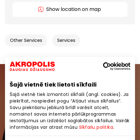
Show location on map
Other Services
Services
Join our community
Šajā vietnē tiek lietoti sīkfaili
Šajā vietnē tiek izmantoti sīkfaili (angl. cookies). Ja
Be the first to know about the best offers, events
piekrītat, nospiediet pogu “Atļaut visus sīkfailus”.
and the latest information from AKROPOLE shopping
Savu piekrišanu jebkurā brīdī varēsit atcelt,
centers.
nomainot savas interneta pārlūkprogrammas
iestatījumus un izdzēšot saglabātos sīkfailus. Vairāk
informācijas var atrast mūsu
Sīkfailu politika
.