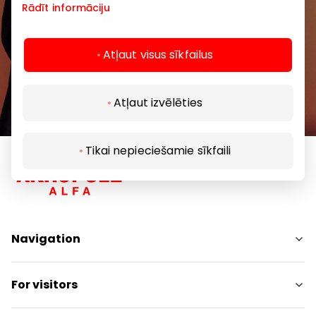
Rādīt informāciju
Subscribe
Atļaut visus sīkfailus
By subscribing to our newsletter, you confirm
that you are at least 13 years of age.
Atļaut izvēlēties
Tikai nepieciešamie sīkfaili
Navigation
Shops
For visitors
Services
Entertainment
SC Plan