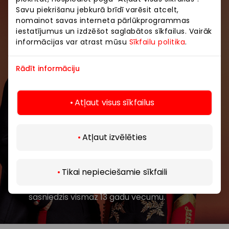
Savu piekrišanu jebkurā brīdī varēsit atcelt,
Pievienojieties mūsu kopienai
nomainot savas interneta pārlūkprogrammas
iestatījumus un izdzēšot saglabātos sīkfailus. Vairāk
Uzzini pirmais par labākajiem piedāvājumiem,
informācijas var atrast mūsu
Sīkfailu politika
.
pasākumiem un jaunāko informāciju iepirkšanās un
izklaides centros “AKROPOLE Alfa” un “AKROPOLE
Rādīt informāciju
Rīga”.
Atļaut visus sīkfailus
Atļaut izvēlēties
Atklāj vairāk
Abonēt
Tikai nepieciešamie sīkfaili
Abonējot jaunumus, jūs apstiprināt, ka esat
sasniedzis vismaz 13 gadu vecumu.