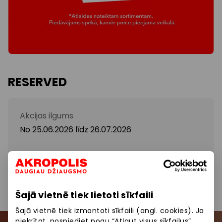
RESERVED
Akcijas ilgums
No 25.06.2026
līdz
26.07.2026
Izpārdošana līdz -50%
Šajā vietnē tiek lietoti sīkfaili
Šajā vietnē tiek izmantoti sīkfaili (angl. cookies). Ja
piekrītat, nospiediet pogu “Atļaut visus sīkfailus”.