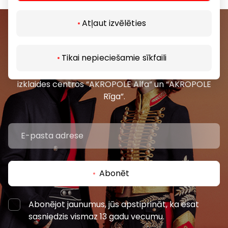
Atļaut izvēlēties
Pievienojieties mūsu kopienai
Tikai nepieciešamie sīkfaili
Uzzini pirmais par labākajiem piedāvājumiem,
pasākumiem un jaunāko informāciju iepirkšanās un
izklaides centros “AKROPOLE Alfa” un “AKROPOLE
Rīga”.
Abonēt
Abonējot jaunumus, jūs apstiprināt, ka esat
sasniedzis vismaz 13 gadu vecumu.