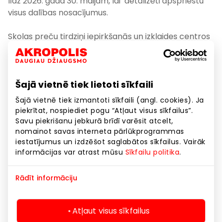
līdz
2026. gada 30. maijam
, lai detalizēti apspriestu
visus dalības nosacījumus.
Skolas preču tirdziņi iepirkšanās un izklaides centros
“AKROPOLE Alfa” un “AKROPOLE Rīga”
norisināsies no
27.jūlija līdz 3.septembrim.
Šajā vietnē tiek lietoti sīkfaili
Dalība tirdziņos ir
maksas pasākums
.
Šajā vietnē tiek izmantoti sīkfaili (angl. cookies). Ja
Papildu jautājumu gadījumā, lūdzu sazinieties e-
piekrītat, nospiediet pogu “Atļaut visus sīkfailus”.
pastā:
tirdzini@akropolelatvija.lv
Savu piekrišanu jebkurā brīdī varēsit atcelt,
nomainot savas interneta pārlūkprogrammas
iestatījumus un izdzēšot saglabātos sīkfailus. Vairāk
SIA “Akropole Latvija” apstrādās Jūsu pieteikumā
informācijas var atrast mūsu
Sīkfailu politika
.
norādītos personas datus, lai atlasītu tirdziņu
dalībniekus. Iesniedzot aizpildītu pieteikuma veidlapu,
Rādīt informāciju
Jūs piekrītat šādai Jūsu personas datu apstrādei.
Vairāk par SIA “Akropole Latvija” veikto personas
datu apstrādi lūdzu skatiet AKROPOLE privātuma
Atļaut visus sīkfailus
politikā:
Privātuma politika – Akropole Alfa