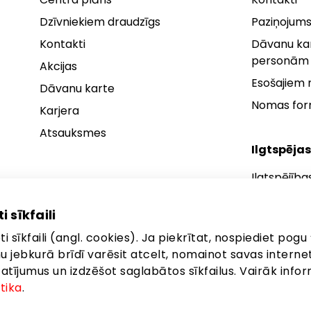
Dzīvniekiem draudzīgs
Paziņojums
Kontakti
Dāvanu kar
personām
Akcijas
Esošajiem
Dāvanu karte
Nomas fo
Karjera
Atsauksmes
Ilgtspējas
Ilgtspējība
Ilgtspējības
i sīkfaili
Ilgtspējība
i sīkfaili (angl. cookies). Ja piekrītat, nospiediet pogu 
anu jebkurā brīdī varēsit atcelt, nomainot savas interne
ījumus un izdzēšot saglabātos sīkfailus. Vairāk infor
itika
.