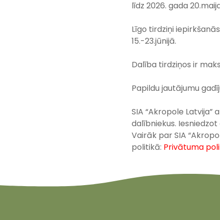
līdz
2026. gada 20.mai
Līgo tirdziņi iepirkša
15.-23.jūnijā.
Dalība tirdziņos ir
maks
Papildu jautājumu gadī
SIA “Akropole Latvija” 
dalībniekus. Iesniedzot
Vairāk par SIA “Akropo
politikā:
Privātuma poli