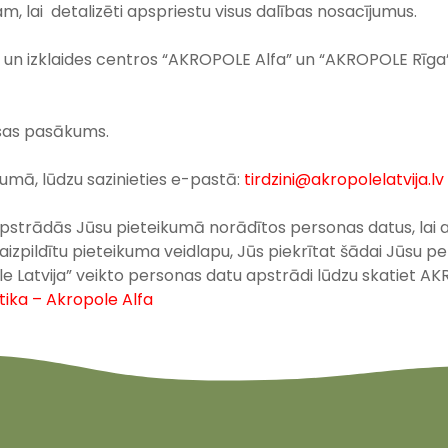
jam
, lai detalizēti apspriestu visus dalības nosacījumus.
nās un izklaides centros “AKROPOLE Alfa” un “AKROPOLE Rīg
as pasākums
.
jumā, lūdzu sazinieties e-pastā:
tirdzini@akropolelatvija.lv
apstrādās Jūsu pieteikumā norādītos personas datus, lai at
 aizpildītu pieteikuma veidlapu, Jūs piekrītat šādai Jūsu p
le Latvija” veikto personas datu apstrādi lūdzu skatiet 
tika – Akropole Alfa