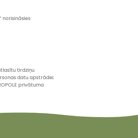
a”
norisināsies
lasītu tirdziņu
ersonas datu apstrādei.
AKROPOLE privātuma