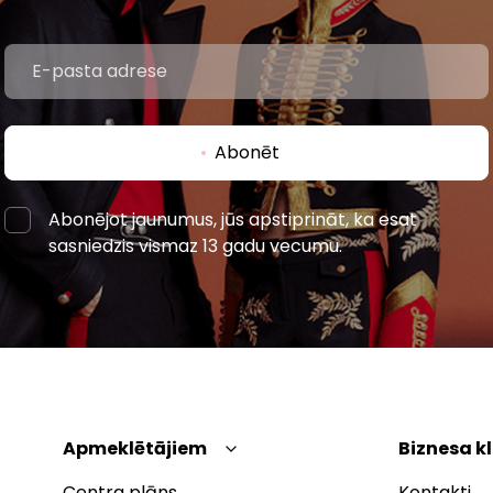
Abonēt
Abonējot jaunumus, jūs apstiprināt, ka esat
sasniedzis vismaz 13 gadu vecumu.
Apmeklētājiem
Biznesa k
Centra plāns
Kontakti