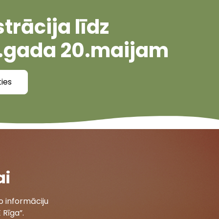
trācija līdz
.gada 20.maijam
ties
ai
 informāciju
 Rīga”.