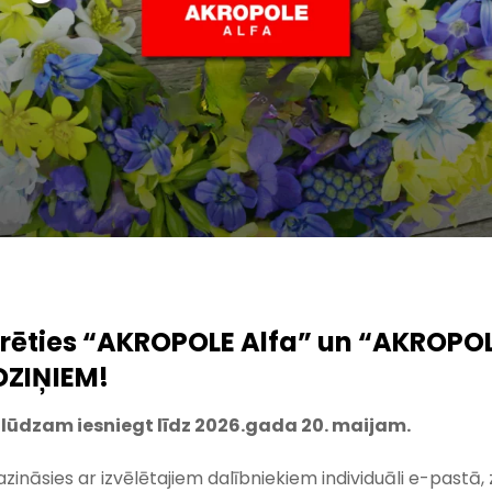
trēties “AKROPOLE Alfa” un “AKROPOL
DZIŅIEM!
 lūdzam iesniegt līdz 2026.gada 20. maijam.
azināsies ar izvēlētajiem dalībniekiem individuāli
e-pastā, 