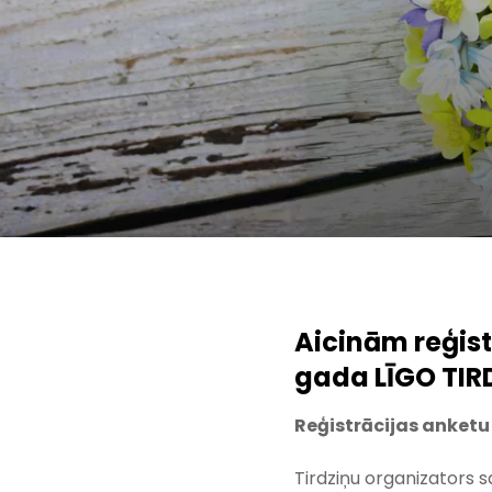
Aicinām reģis
gada LĪGO TIR
Reģistrācijas anketu
Tirdziņu organizators
s