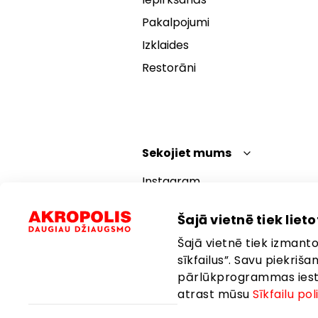
Pakalpojumi
Izklaides
Restorāni
Sekojiet mums
Instagram
Facebook
Šajā vietnē tiek lietot
YouTube
Šajā vietnē tiek izmantot
TikTok
sīkfailus”. Savu piekriš
pārlūkprogrammas iestat
atrast mūsu
Sīkfailu pol