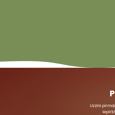
P
Uzzini pirm
iepirk