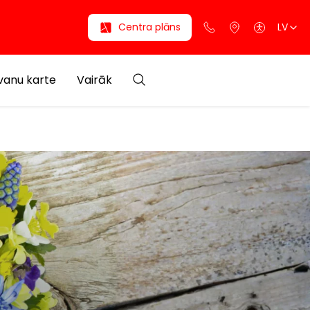
Centra plāns
LV
anu karte
Vairāk