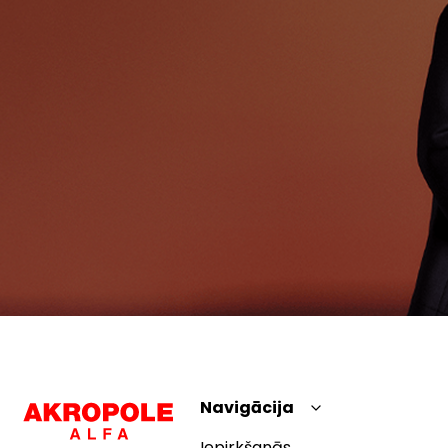
Navigācija
Iepirkšanās