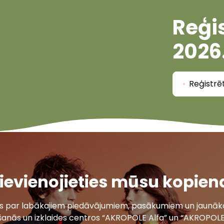
Reģis
2026
Reģistrē
ievienojieties mūsu kopien
ais par labākajiem piedāvājumiem, pasākumiem un jaunāko
šanās un izklaides centros “AKROPOLE Alfa” un “AKROPOLE