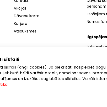
Kontakti
Dāvanu kar
personām
Akcijas
Esošajiem
Dāvanu karte
Nomas fo
Karjera
Atsauksmes
Ilgtspējas
Ilgtspējība
Ilgtspējības
i sīkfaili
Ilgtspējība
i sīkfaili (angl. cookies). Ja piekrītat, nospiediet pogu 
anu jebkurā brīdī varēsit atcelt, nomainot savas interne
ījumus un izdzēšot saglabātos sīkfailus. Vairāk infor
itika
.
eta: Brīvības gatve 372, Rīga, LV-1006
©