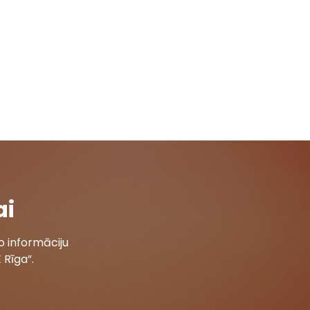
ai
 informāciju
 Rīga”.