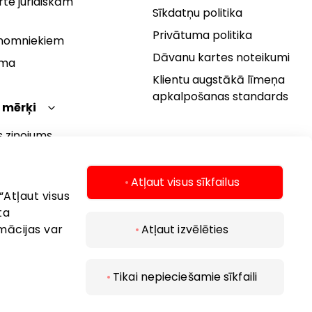
te juridiskām
Sīkdatņu politika
Privātuma politika
 nomniekiem
Dāvanu kartes noteikumi
rma
Klientu augstākā līmeņa
apkalpošanas standards
 mērķi
s ziņojums
 politika
s mērķi
Atļaut visus sīkfailus
“Atļaut visus
ta
mācijas var
Atļaut izvēlēties
Tikai nepieciešamie sīkfaili
 2026 AKROPOLIS. Visas tiesības aizsargātas..