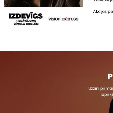
Akcijas per
P
Uzzini pirm
iepirk