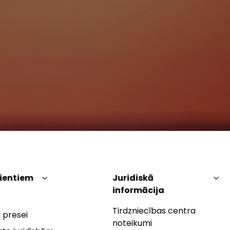
lientiem
Juridiskā
informācija
Tirdzniecības centra
 presei
noteikumi