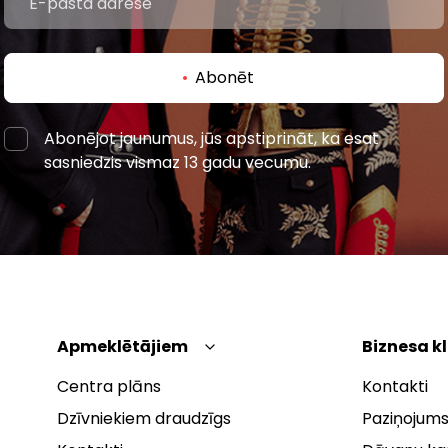
Abonēt
Abonējot jaunumus, jūs apstiprināt, ka esat
sasniedzis vismaz 13 gadu vecumu.
Apmeklētājiem
Biznesa k
Centra plāns
Kontakti
Dzīvniekiem draudzīgs
Paziņojums