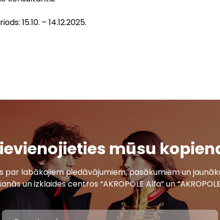
iods: 15.10. – 14.12.2025.
ievienojieties mūsu kopien
ais par labākajiem piedāvājumiem, pasākumiem un jaunāko
šanās un izklaides centros “AKROPOLE Alfa” un “AKROPOLE