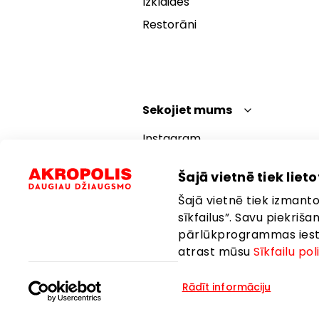
Izklaides
Restorāni
Sekojiet mums
Instagram
Facebook
Šajā vietnē tiek lietot
YouTube
Šajā vietnē tiek izmantot
TikTok
sīkfailus”. Savu piekriš
pārlūkprogrammas iestat
atrast mūsu
Sīkfailu pol
Rādīt informāciju
Valoda:
Latviešu
Atrašanās vi