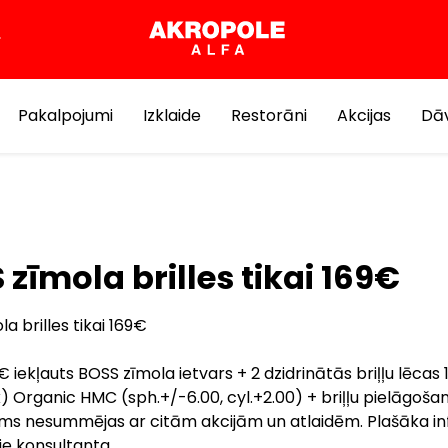
Pakalpojumi
Izklaide
Restorāni
Akcijas
Dāv
 zīmola brilles tikai 169€
a brilles tikai 169€
 iekļauts BOSS zīmola ietvars + 2 dzidrinātās briļļu lēcas 1
 Organic HMC (sph.+/-6.00, cyl.+2.00) + briļļu pielāgošan
ms nesummējas ar citām akcijām un atlaidēm. Plašāka in
ie konsultanta.