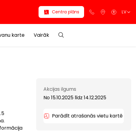
Centra plāns
LV
anu karte
Vairāk
Akcijas ilgums
No 15.10.2025
līdz
14.12.2025
.5
Parādīt atrašanās vietu kartē
a.
formācija