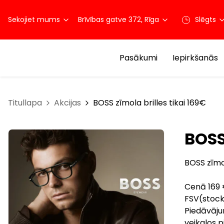
Sekojiet mums
Brīvības gatve 372, Rīga
Slēgts
Pasākumi
Iepirkšanās
Titullapa
Akcijas
BOSS zīmola brilles tikai 169€
BOSS
BOSS zīmol
Cenā 169 €
FSV(stock)
Piedāvāju
veikalos p