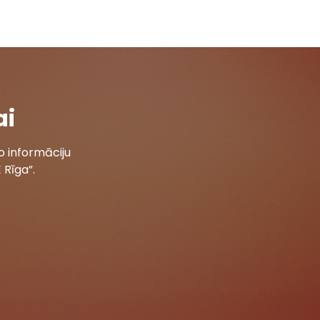
ai
 informāciju
 Rīga”.