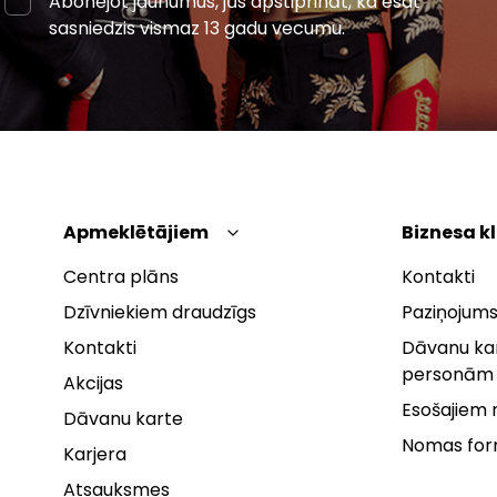
Abonējot jaunumus, jūs apstiprināt, ka esat
sasniedzis vismaz 13 gadu vecumu.
Apmeklētājiem
Biznesa k
Centra plāns
Kontakti
Dzīvniekiem draudzīgs
Paziņojums
Kontakti
Dāvanu kar
personām
Akcijas
Esošajiem
Dāvanu karte
Nomas fo
Karjera
Atsauksmes