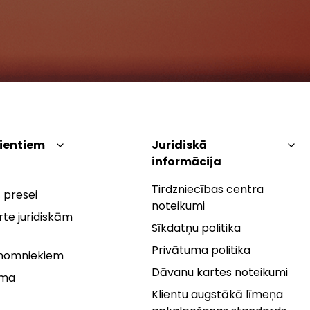
lientiem
Juridiskā
informācija
Tirdzniecības centra
 presei
noteikumi
te juridiskām
Sīkdatņu politika
Privātuma politika
 nomniekiem
Dāvanu kartes noteikumi
rma
Klientu augstākā līmeņa