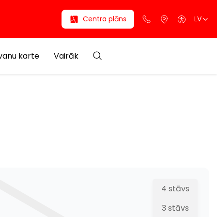
Centra plāns
LV
anu karte
Vairāk