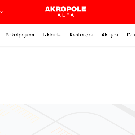
Pakalpojumi
Izklaide
Restorāni
Akcijas
Dāv