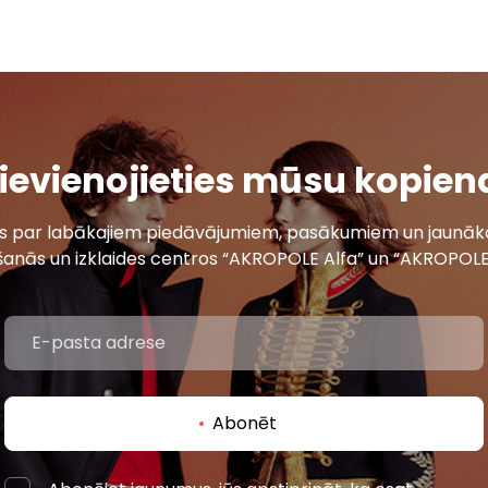
ievienojieties mūsu kopien
ais par labākajiem piedāvājumiem, pasākumiem un jaunāko
šanās un izklaides centros “AKROPOLE Alfa” un “AKROPOLE
Abonēt