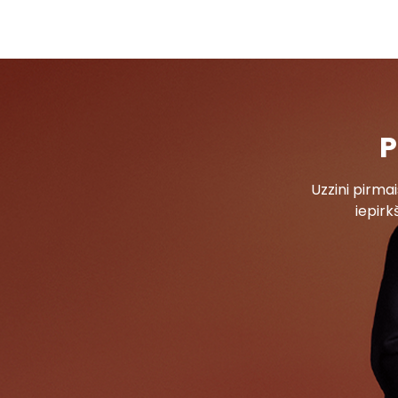
P
Uzzini pirm
iepirk