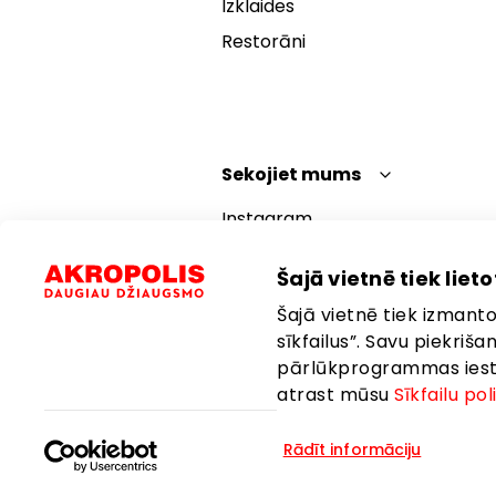
Izklaides
Restorāni
Sekojiet mums
Instagram
Facebook
Šajā vietnē tiek lietot
YouTube
Šajā vietnē tiek izmantot
TikTok
sīkfailus”. Savu piekriš
pārlūkprogrammas iestat
atrast mūsu
Sīkfailu pol
Rādīt informāciju
Valoda:
Latviešu
Atrašanās vi