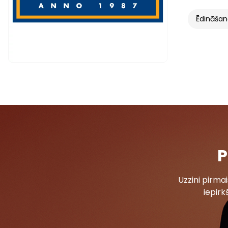
Ēdināša
P
Uzzini pirm
iepirk