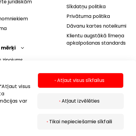
te juridiskām
Sīkdatņu politika
Privātuma politika
 nomniekiem
Dāvanu kartes noteikumi
rma
Klientu augstākā līmeņa
apkalpošanas standards
 mērķi
s ziņojums
 politika
s mērķi
Atļaut visus sīkfailus
“Atļaut visus
ta
mācijas var
Atļaut izvēlēties
Tikai nepieciešamie sīkfaili
 2026 AKROPOLIS. Visas tiesības aizsargātas..