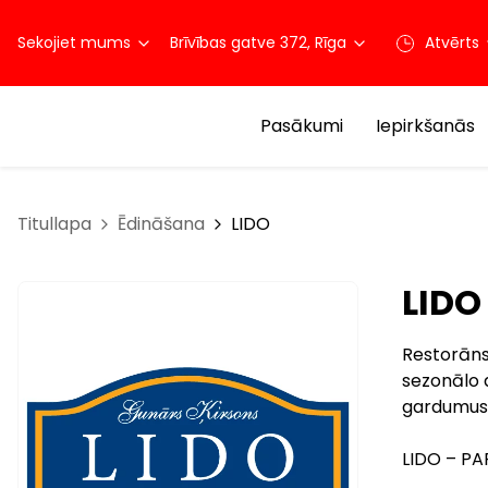
Sekojiet mums
Brīvības gatve 372, Rīga
Atvērts
Pasākumi
Iepirkšanās
Titullapa
Ēdināšana
LIDO
LIDO
Restorāns 
sezonālo 
gardumus
LIDO – PA