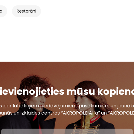
na
Restorāni
ievienojieties mūsu kopien
ais par labākajiem piedāvājumiem, pasākumiem un jaunāko
šanās un izklaides centros “AKROPOLE Alfa” un “AKROPOLE