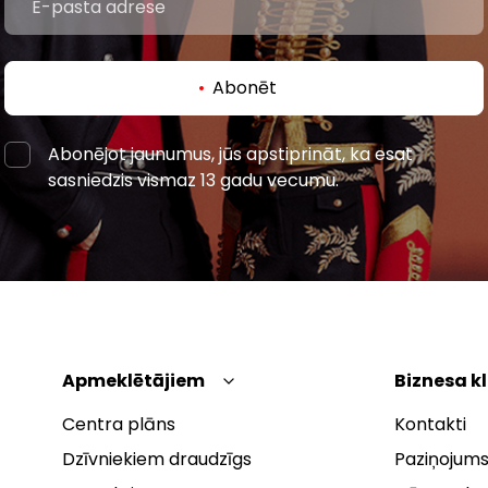
Abonēt
Abonējot jaunumus, jūs apstiprināt, ka esat
sasniedzis vismaz 13 gadu vecumu.
Apmeklētājiem
Biznesa k
Centra plāns
Kontakti
Dzīvniekiem draudzīgs
Paziņojums