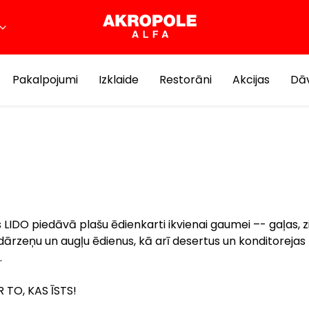
Pakalpojumi
Izklaide
Restorāni
Akcijas
Dāv
LIDO piedāvā plašu ēdienkarti ikvienai gaumei –- gaļas, zi
dārzeņu un augļu ēdienus, kā arī desertus un konditorejas
.
R TO, KAS ĪSTS!