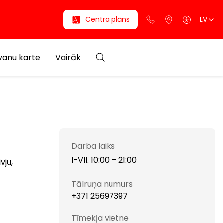
Centra plāns
LV
anu karte
Vairāk
Darba laiks
I-VII. 10:00 – 21:00
vju,
Tālruņa numurs
+371 25697397
Tīmekļa vietne