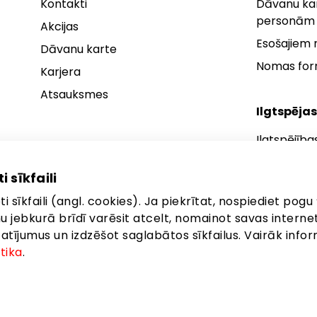
Kontakti
Dāvanu kar
personām
Akcijas
Esošajiem
Dāvanu karte
Nomas fo
Karjera
Atsauksmes
Ilgtspējas
Ilgtspējība
Ilgtspējības
i sīkfaili
Ilgtspējība
i sīkfaili (angl. cookies). Ja piekrītat, nospiediet pogu 
anu jebkurā brīdī varēsit atcelt, nomainot savas interne
ījumus un izdzēšot saglabātos sīkfailus. Vairāk infor
itika
.
eta: Brīvības gatve 372, Rīga, LV-1006
©