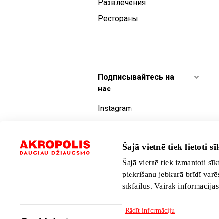
Развлечения
Рестораны
Подписывайтесь на
нас
Instagram
Facebook
YouTube
Šajā vietnē tiek lietoti sīk
TikTok
Šajā vietnē tiek izmantoti sīk
piekrišanu jebkurā brīdī varē
sīkfailus. Vairāk informācija
Rādīt informāciju