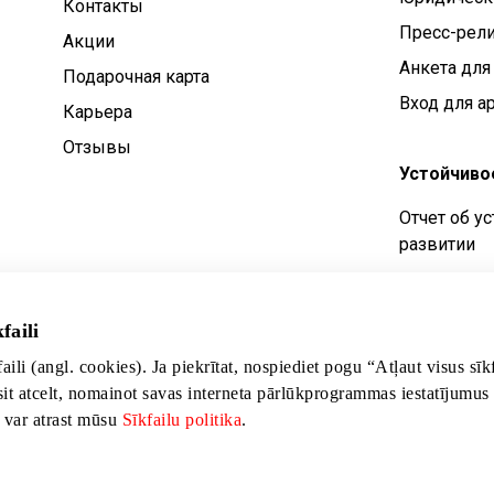
Контакты
Пресс-рел
Aкции
Анкета для
Подарочная карта
Вход для а
Карьера
Отзывы
Устойчиво
Отчет об у
развитии
Цели устой
Политика у
faili
развития
faili (angl. cookies). Ja piekrītat, nospiediet pogu “Atļaut visus sī
sit atcelt, nomainot savas interneta pārlūkprogrammas iestatījumus
s var atrast mūsu
Sīkfailu politika
.