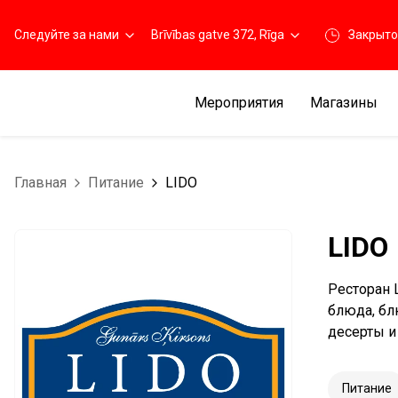
Следуйте за нами
Brīvības gatve 372, Rīga
Закрыто
Мероприятия
Магазины
Главная
Питание
LIDO
LIDO
Ресторан 
блюда, бл
десерты и
Питание