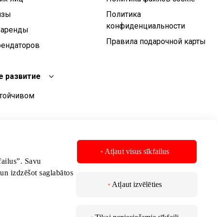
изы
Политика
конфиденциальности
 аренды
Правила подарочной карты
рендаторов
е развитие
стойчивом
чивого развития
стойчивого
Atļaut visus sīkfailus
kfailus”. Savu
 un izdzēšot saglabātos
Atļaut izvēlēties