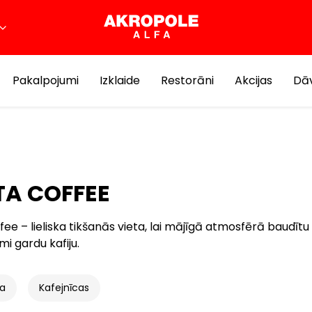
Pakalpojumi
Izklaide
Restorāni
Akcijas
Dāv
A COFFEE
ee – lieliska tikšanās vieta, lai mājīgā atmosfērā baudītu
i gardu kafiju.
na
Kafejnīcas