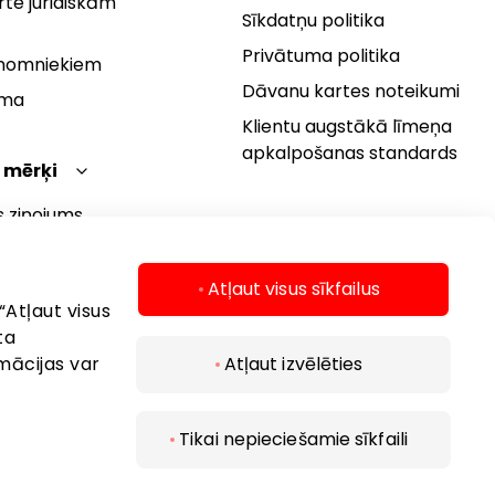
te juridiskām
Sīkdatņu politika
Privātuma politika
 nomniekiem
Dāvanu kartes noteikumi
rma
Klientu augstākā līmeņa
apkalpošanas standards
 mērķi
s ziņojums
 politika
s mērķi
Atļaut visus sīkfailus
“Atļaut visus
ta
mācijas var
Atļaut izvēlēties
Tikai nepieciešamie sīkfaili
 2026 AKROPOLIS. Visas tiesības aizsargātas..