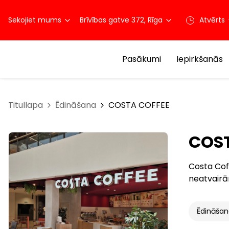
Sekojiet mums
Brīvības gatve 372, Rīga
Atvērts
Pasākumi
Iepirkšanās
Titullapa
Ēdināšana
COSTA COFFEE
COST
Costa Coff
neatvairām
Ēdināša