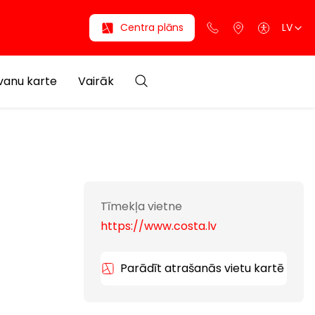
Centra plāns
LV
anu karte
Vairāk
Tīmekļa vietne
https://www.costa.lv
Parādīt atrašanās vietu kartē