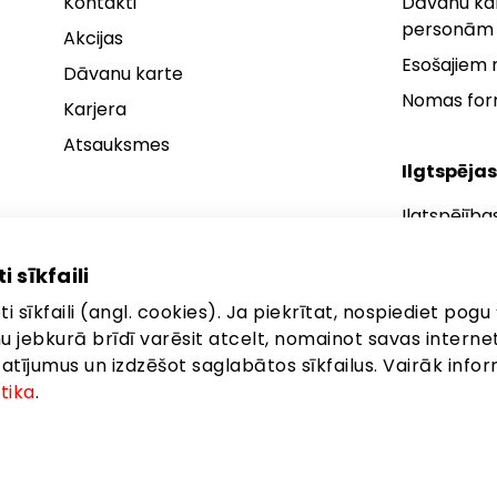
Kontakti
Dāvanu kar
personām
Akcijas
Esošajiem
Dāvanu karte
Nomas fo
Karjera
Atsauksmes
Ilgtspējas
Ilgtspējība
Ilgtspējības
i sīkfaili
Ilgtspējība
i sīkfaili (angl. cookies). Ja piekrītat, nospiediet pogu 
anu jebkurā brīdī varēsit atcelt, nomainot savas interne
ījumus un izdzēšot saglabātos sīkfailus. Vairāk infor
itika
.
eta: Brīvības gatve 372, Rīga, LV-1006
©