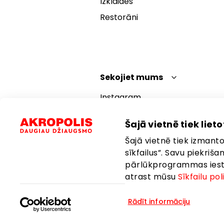
Izklaides
Restorāni
Sekojiet mums
Instagram
Facebook
Šajā vietnē tiek lietot
YouTube
Šajā vietnē tiek izmantot
TikTok
sīkfailus”. Savu piekriš
pārlūkprogrammas iestat
atrast mūsu
Sīkfailu pol
Rādīt informāciju
Valoda:
Latviešu
Atrašanās vi