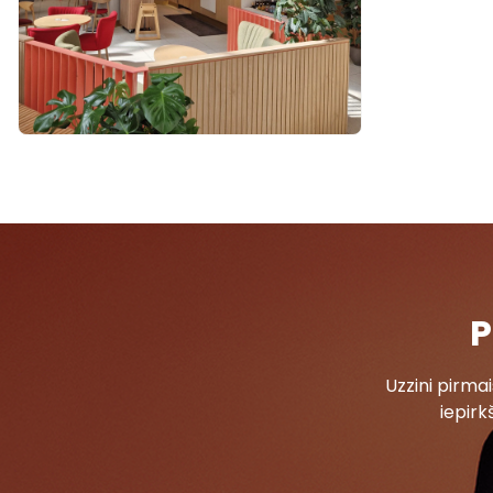
P
Uzzini pirm
iepirk