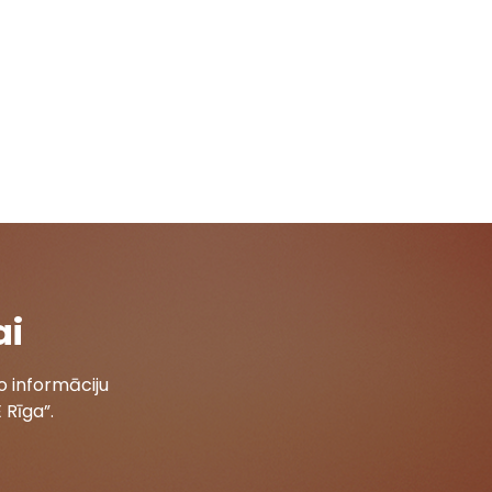
ai
 informāciju
 Rīga”.