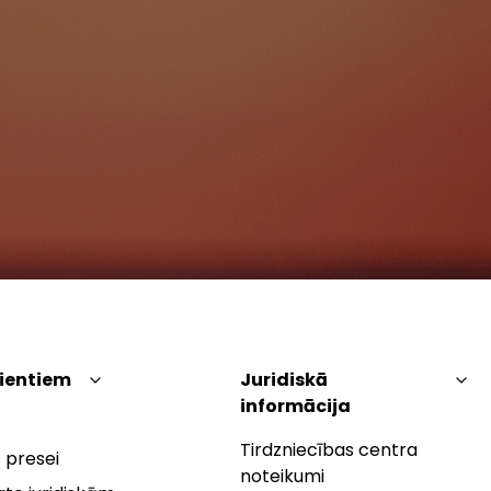
lientiem
Juridiskā
informācija
Tirdzniecības centra
 presei
noteikumi