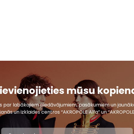
ievienojieties mūsu kopien
ais par labākajiem piedāvājumiem, pasākumiem un jaunāko
šanās un izklaides centros “AKROPOLE Alfa” un “AKROPOLE