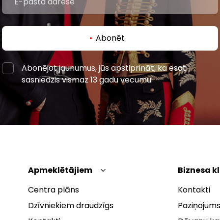
Abonēt
Abonējot jaunumus, jūs apstiprināt, ka esat
sasniedzis vismaz 13 gadu vecumu.
Apmeklētājiem
Biznesa k
Centra plāns
Kontakti
Dzīvniekiem draudzīgs
Paziņojums