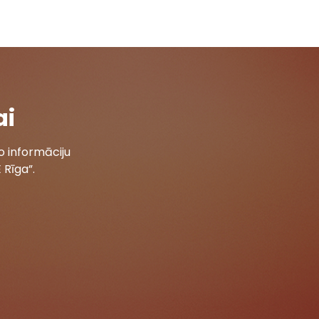
ai
 informāciju
 Rīga”.