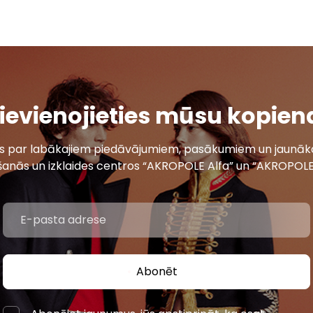
ievienojieties mūsu kopien
ais par labākajiem piedāvājumiem, pasākumiem un jaunāko
šanās un izklaides centros “AKROPOLE Alfa” un “AKROPOLE
Abonēt