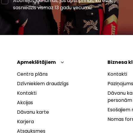
Abonējot jaunumus, jūs apstiprināt, ka esat
sasniedzis vismaz 13 gadu vecumu.
Apmeklētājiem
Biznesa k
Centra plāns
Kontakti
Dzīvniekiem draudzīgs
Paziņojums
Kontakti
Dāvanu kar
personām
Akcijas
Esošajiem
Dāvanu karte
Nomas fo
Karjera
Atsauksmes