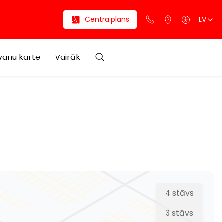
Centra plāns
LV
anu karte
Vairāk