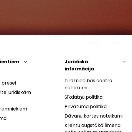
lientiem
Juridiskā
informācija
Tirdzniecības centra
 presei
noteikumi
te juridiskām
Sīkdatņu politika
Privātuma politika
 nomniekiem
Dāvanu kartes noteikumi
rma
Klientu augstākā līmeņa