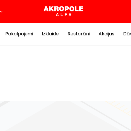
Pakalpojumi
Izklaide
Restorāni
Akcijas
Dāv