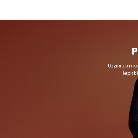
P
Uzzini pirm
iepirk