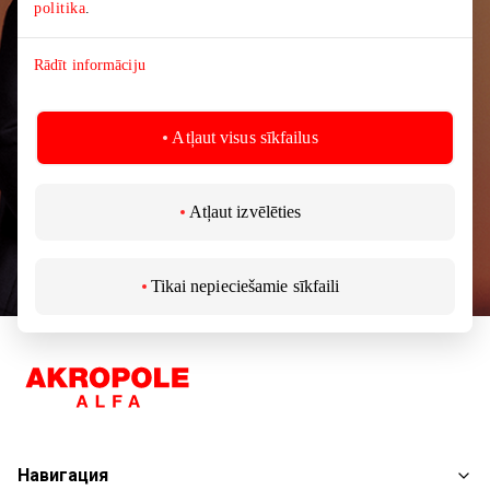
торгового центра AKROPOLIS.
politika
.
Rādīt informāciju
Atļaut visus sīkfailus
Подписаться
Atļaut izvēlēties
Подписываясь на новости, вы подтверждаете,
что вам не менее 13 лет.
Tikai nepieciešamie sīkfaili
Навигация