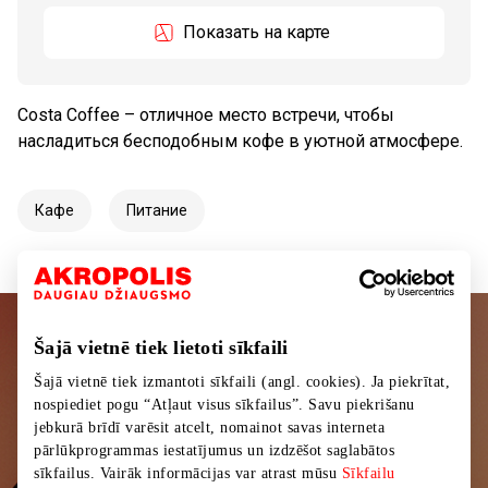
Показать на карте
Costa Coffee – отличное место встречи, чтобы
насладиться бесподобным кофе в уютной атмосфере.
Кафе
Питание
Šajā vietnē tiek lietoti sīkfaili
Подписывайтесь на рассылку
Šajā vietnē tiek izmantoti sīkfaili (angl. cookies). Ja piekrītat,
новостей
nospiediet pogu “Atļaut visus sīkfailus”. Savu piekrišanu
jebkurā brīdī varēsit atcelt, nomainot savas interneta
Узнайте первыми о лучших предложениях,
pārlūkprogrammas iestatījumus un izdzēšot saglabātos
мероприятиях и самой свежей информации от
sīkfailus. Vairāk informācijas var atrast mūsu
Sīkfailu