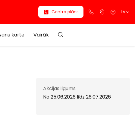
Centra plāns
LV
anu karte
Vairāk
Akcijas ilgums
No 25.06.2026
līdz
26.07.2026