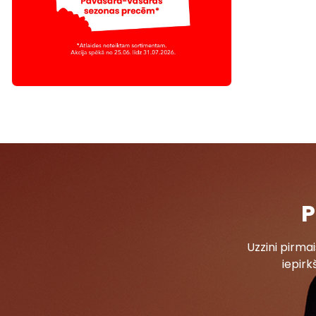
P
Uzzini pirm
iepirk