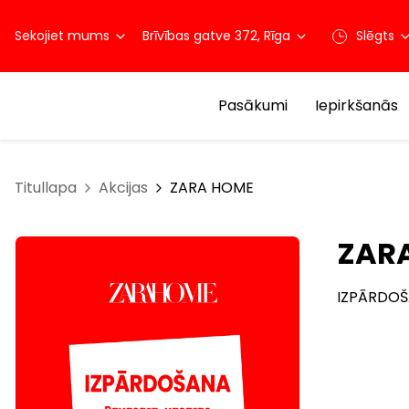
Sekojiet mums
Brīvības gatve 372, Rīga
Slēgts
Pasākumi
Iepirkšanās
Titullapa
Akcijas
ZARA HOME
ZAR
IZPĀRDOŠA