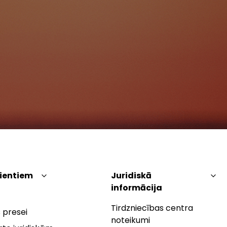
lientiem
Juridiskā
informācija
Tirdzniecības centra
 presei
noteikumi