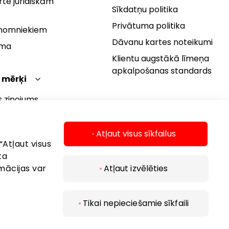
te juridiskām
Sīkdatņu politika
Privātuma politika
 nomniekiem
Dāvanu kartes noteikumi
rma
Klientu augstākā līmeņa
apkalpošanas standards
 mērķi
s ziņojums
 politika
s mērķi
Atļaut visus sīkfailus
“Atļaut visus
ta
mācijas var
Atļaut izvēlēties
Tikai nepieciešamie sīkfaili
 2026 AKROPOLIS. Visas tiesības aizsargātas..