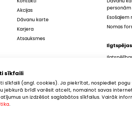
Kontakti
Dāvanu kar
personām
Akcijas
Esošajiem
Dāvanu karte
Nomas fo
Karjera
Atsauksmes
Ilgtspējas
Ilgtspējība
Ilgtspējības
i sīkfaili
Ilgtspējība
i sīkfaili (angl. cookies). Ja piekrītat, nospiediet pogu 
anu jebkurā brīdī varēsit atcelt, nomainot savas interne
ījumus un izdzēšot saglabātos sīkfailus. Vairāk infor
itika
.
eta: Brīvības gatve 372, Rīga, LV-1006
©