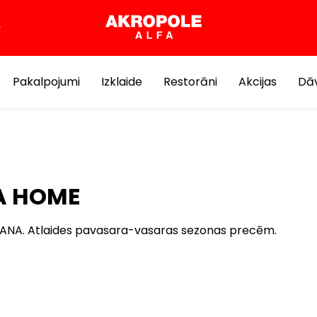
Pakalpojumi
Izklaide
Restorāni
Akcijas
Dāv
A HOME
NA. Atlaides pavasara-vasaras sezonas precēm.