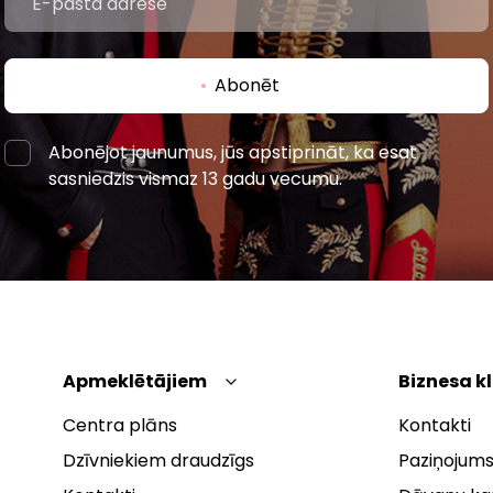
Abonēt
Abonējot jaunumus, jūs apstiprināt, ka esat
sasniedzis vismaz 13 gadu vecumu.
Apmeklētājiem
Biznesa k
Centra plāns
Kontakti
Dzīvniekiem draudzīgs
Paziņojums