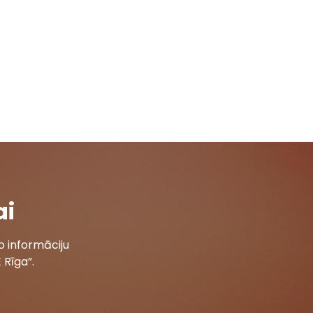
ai
 informāciju
 Rīga”.