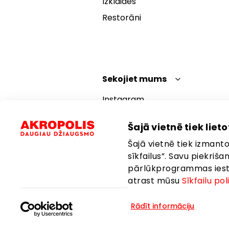
Izklaides
Restorāni
Sekojiet mums
Instagram
Facebook
Šajā vietnē tiek lietot
YouTube
Šajā vietnē tiek izmantot
TikTok
sīkfailus”. Savu piekriš
pārlūkprogrammas iestat
atrast mūsu
Sīkfailu pol
Rādīt informāciju
Valoda:
Latviešu
Atrašanās vi