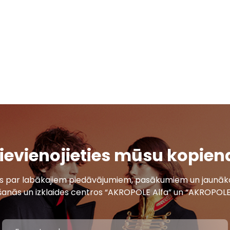
ievienojieties mūsu kopien
ais par labākajiem piedāvājumiem, pasākumiem un jaunāko
šanās un izklaides centros “AKROPOLE Alfa” un “AKROPOLE