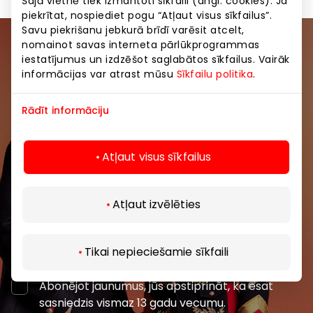
Šajā vietnē tiek izmantoti sīkfaili (angl. cookies). Ja
piekrītat, nospiediet pogu “Atļaut visus sīkfailus”.
Savu piekrišanu jebkurā brīdī varēsit atcelt,
nomainot savas interneta pārlūkprogrammas
Pievienojieties mūsu kopienai
iestatījumus un izdzēšot saglabātos sīkfailus. Vairāk
informācijas var atrast mūsu
Sīkfailu politika
.
Uzzini pirmais par labākajiem piedāvājumiem,
pasākumiem un jaunāko informāciju iepirkšanās un
Rādīt informāciju
izklaides centros “AKROPOLE Alfa” un “AKROPOLE
Rīga”.
Atļaut visus sīkfailus
Atļaut izvēlēties
Abonēt
Tikai nepieciešamie sīkfaili
Abonējot jaunumus, jūs apstiprināt, ka esat
sasniedzis vismaz 13 gadu vecumu.