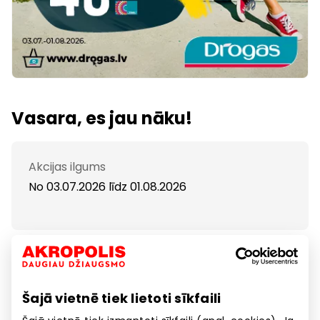
Vasara, es jau nāku!
Akcijas ilgums
No 03.07.2026
līdz
01.08.2026
Veikalos Drogas sejas un ķermeņa kopšanas
līdzekļiem atlaides līdz 40%!
Vairāk informācijas www.drogas.lv
Šajā vietnē tiek lietoti sīkfaili