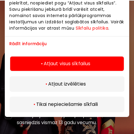
piekrītat, nospiediet pogu “Atļaut visus sīkfailus”.
Savu piekrišanu jebkurā brīdī varēsit atcelt,
Pievienojieties mūsu kopienai
nomainot savas interneta pārlūkprogrammas
iestatījumus un izdzēšot saglabātos sīkfailus. Vairāk
informācijas var atrast mūsu
Sīkfailu politika
.
Uzzini pirmais par labākajiem piedāvājumiem,
pasākumiem un jaunāko informāciju iepirkšanās un
Rādīt informāciju
izklaides centros “AKROPOLE Alfa” un “AKROPOLE
Rīga”.
Atļaut visus sīkfailus
Atļaut izvēlēties
Abonēt
Tikai nepieciešamie sīkfaili
Abonējot jaunumus, jūs apstiprināt, ka esat
sasniedzis vismaz 13 gadu vecumu.