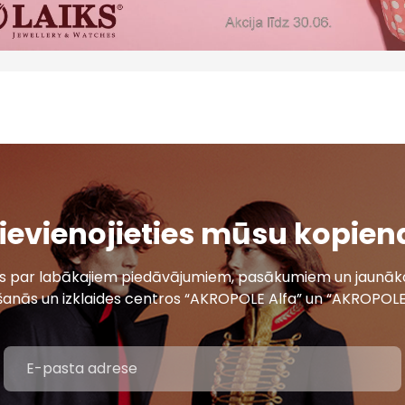
ievienojieties mūsu kopien
ais par labākajiem piedāvājumiem, pasākumiem un jaunāko
šanās un izklaides centros “AKROPOLE Alfa” un “AKROPOLE