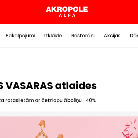
Pakalpojumi
Izklaide
Restorāni
Akcijas
Dāv
S VASARAS atlaides
ta rotaslietām ar četrlapu āboliņu -40%