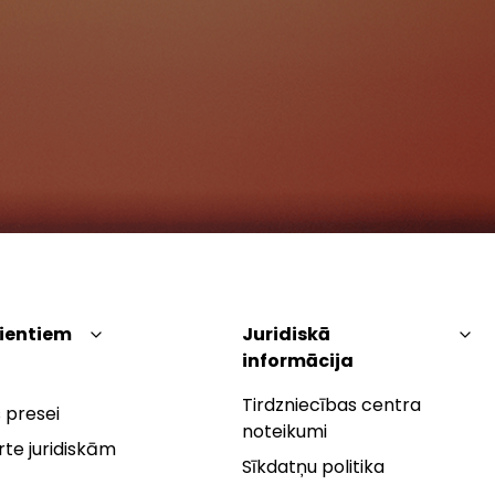
lientiem
Juridiskā
informācija
Tirdzniecības centra
 presei
noteikumi
te juridiskām
Sīkdatņu politika