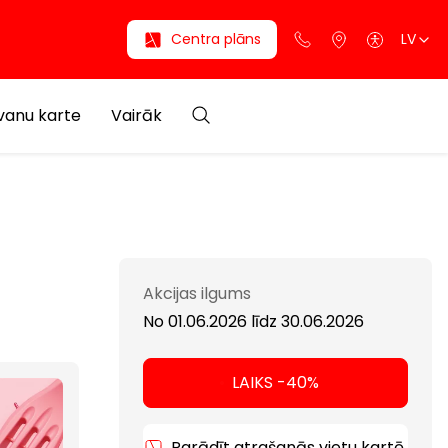
Centra plāns
LV
anu karte
Vairāk
Akcijas ilgums
No 01.06.2026
līdz
30.06.2026
LAIKS -40%
Parādīt atrašanās vietu kartē