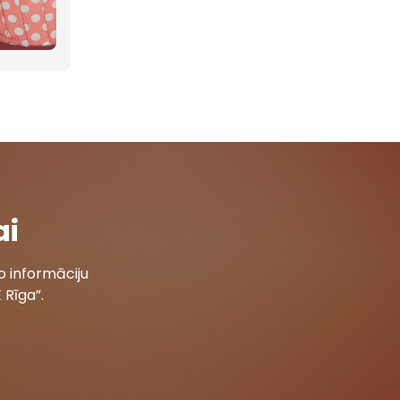
ai
 informāciju
 Rīga”.