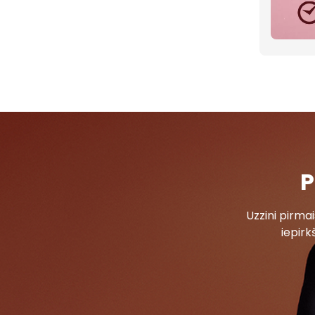
P
Uzzini pirm
iepirk