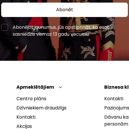
Abonēt
Abonējot jaunumus, jūs apstiprināt, ka esat
sasniedzis vismaz 13 gadu vecumu.
Apmeklētājiem
Biznesa k
Centra plāns
Kontakti
Dzīvniekiem draudzīgs
Paziņojums
Kontakti
Dāvanu kar
personām
Akcijas