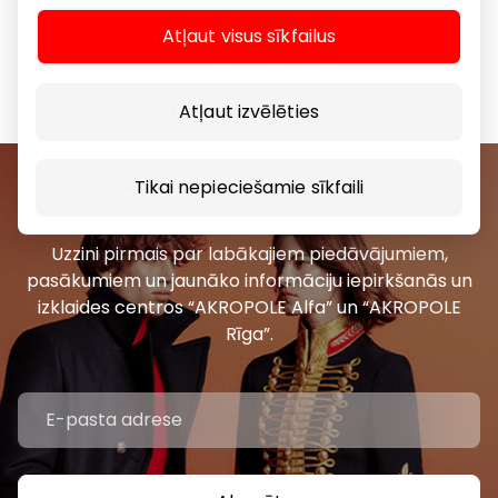
Atļaut visus sīkfailus
Atļaut izvēlēties
Tikai nepieciešamie sīkfaili
Pievienojieties mūsu kopienai
Uzzini pirmais par labākajiem piedāvājumiem,
pasākumiem un jaunāko informāciju iepirkšanās un
izklaides centros “AKROPOLE Alfa” un “AKROPOLE
Rīga”.