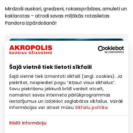
Mirdzoši auskari, gredzeni, rokassprādzes, amuleti un
kaklarotas – atrodi savas mīļākās rotaslietas
Pandora izpārdošanā!
Šajā vietnē tiek lietoti sīkfaili
Šajā vietnē tiek izmantoti sīkfaili (angl. cookies). Ja
piekrītat, nospiediet pogu “Atļaut visus sīkfailus”.
Savu piekrišanu jebkurā brīdī varēsit atcelt,
nomainot savas interneta pārlūkprogrammas
iestatījumus un izdzēšot saglabātos sīkfailus. Vairāk
informācijas var atrast mūsu
Sīkfailu politika
.
Rādīt informāciju