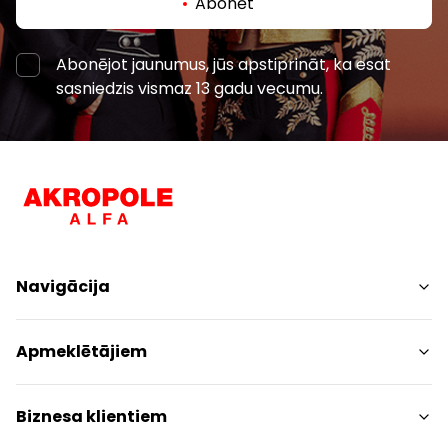
Abonēt
Abonējot jaunumus, jūs apstiprināt, ka esat
sasniedzis vismaz 13 gadu vecumu.
Navigācija
Iepirkšanās
Apmeklētājiem
Pakalpojumi
Izklaides
Centra plāns
Biznesa klientiem
Restorāni
Dzīvniekiem draudzīgs