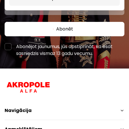
Abonēt
Abonējot jaunumus, jūs apstiprināt, ka esat
sasniedzis vismaz 13 gadu vecumu.
Navigācija
Iepirkšanās