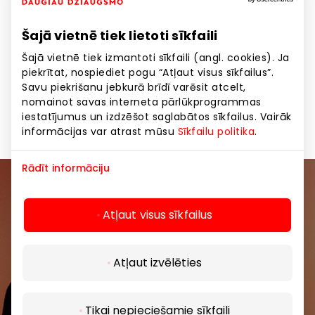
Mēs nodrošinām bezmaksas briļļu apkopes
pakalpojumus 3 gadus visām koriģējošām brillēm ar
Šajā vietnē tiek lietoti sīkfaili
“Fielmann” kolekcijas rāmjiem, ieskaitot bērnu. Visas
Fielmann kolekcijas brilles tiek pārbaudītas
Šajā vietnē tiek izmantoti sīkfaili (angl. cookies). Ja
"Fielmann" laboratorijā Vācijā un atbilst EN ISO 12870
piekrītat, nospiediet pogu “Atļaut visus sīkfailus”.
Savu piekrišanu jebkurā brīdī varēsit atcelt,
prasībām. Tās ir izturīgas pret koroziju, viegli
nomainot savas interneta pārlūkprogrammas
lietojamas un nesatur niķeli.
iestatījumus un izdzēšot saglabātos sīkfailus. Vairāk
informācijas var atrast mūsu
Sīkfailu politika
.
Rādīt informāciju
Pievienojieties mūsu kopienai
Atļaut visus sīkfailus
Uzzini pirmais par labākajiem piedāvājumiem,
pasākumiem un jaunāko informāciju iepirkšanās un
Atļaut izvēlēties
izklaides centros “AKROPOLE Alfa” un “AKROPOLE
Rīga”.
Tikai nepieciešamie sīkfaili