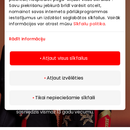
Savu piekrišanu jebkurā brīdī varēsit atcelt,
Pievienojieties mūsu kopienai
nomainot savas interneta pārlūkprogrammas
iestatījumus un izdzēšot saglabātos sīkfailus. Vairāk
Uzzini pirmais par labākajiem piedāvājumiem,
informācijas var atrast mūsu
Sīkfailu politika
.
pasākumiem un jaunāko informāciju iepirkšanās un
izklaides centros “AKROPOLE Alfa” un “AKROPOLE
Rādīt informāciju
Rīga”.
Atļaut visus sīkfailus
Atļaut izvēlēties
Abonēt
Tikai nepieciešamie sīkfaili
Abonējot jaunumus, jūs apstiprināt, ka esat
sasniedzis vismaz 13 gadu vecumu.