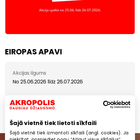
EIROPAS APAVI
Akcijas ilgums
No 25.06.2026
līdz
26.07.2026
Atlaides apaviem un somām līdz -50%!
Šajā vietnē tiek lietoti sīkfaili
Šajā vietnē tiek izmantoti sīkfaili (angl. cookies). Ja
piekrītat, nospiediet pogu “Atļaut visus sīkfailus”.