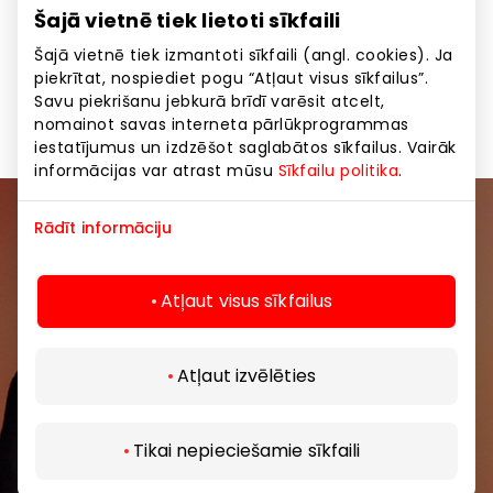
Šajā vietnē tiek lietoti sīkfaili
Šajā vietnē tiek izmantoti sīkfaili (angl. cookies). Ja
Atlaides apaviem un somām katram otrajam
piekrītat, nospiediet pogu “Atļaut visus sīkfailus”.
pirkumam
Savu piekrišanu jebkurā brīdī varēsit atcelt,
nomainot savas interneta pārlūkprogrammas
iestatījumus un izdzēšot saglabātos sīkfailus. Vairāk
informācijas var atrast mūsu
Sīkfailu politika
.
Rādīt informāciju
Pievienojieties mūsu kopienai
Uzzini pirmais par labākajiem piedāvājumiem,
Atļaut visus sīkfailus
pasākumiem un jaunāko informāciju iepirkšanās un
izklaides centros “AKROPOLE Alfa” un “AKROPOLE
Rīga”.
Atļaut izvēlēties
Tikai nepieciešamie sīkfaili