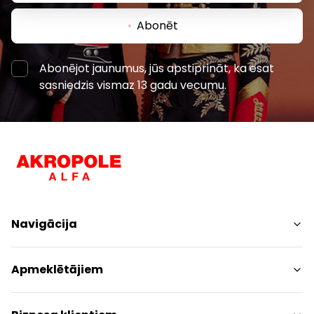
Abonēt
Abonējot jaunumus, jūs apstiprināt, ka esat
sasniedzis vismaz 13 gadu vecumu.
Navigācija
Iepirkšanās
Apmeklētājiem
Pakalpojumi
Izklaides
Centra plāns