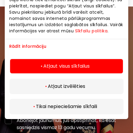
piekrītat, nospiediet pogu “Atļaut visus sīkfailus”.
Savu piekrišanu jebkurā brīdī varēsit atcelt,
nomainot savas interneta pārlūkprogrammas
Pievienojieties mūsu kopienai
iestatījumus un izdzēšot saglabātos sīkfailus. Vairāk
informācijas var atrast mūsu
Sīkfailu politika
.
Uzzini pirmais par labākajiem piedāvājumiem,
pasākumiem un jaunāko informāciju iepirkšanās un
Rādīt informāciju
izklaides centros “AKROPOLE Alfa” un “AKROPOLE
Rīga”.
Atļaut visus sīkfailus
Atļaut izvēlēties
Abonēt
Tikai nepieciešamie sīkfaili
Abonējot jaunumus, jūs apstiprināt, ka esat
sasniedzis vismaz 13 gadu vecumu.