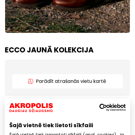
ECCO JAUNĀ KOLEKCIJA
Parādīt atrašanās vietu kartē
Jaunā ECCO apavu kolekcija ir klāt! Apmeklē ECCO
veikalu un pielaiko sezonas ērtākos modeļus jau
šodien!
Šajā vietnē tiek lietoti sīkfaili
Šajā vietnē tiek izmantoti sīkfaili (angl. cookies). Ja