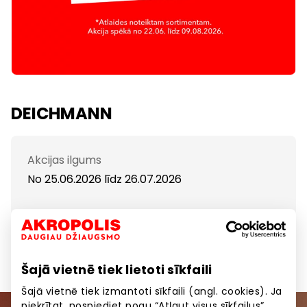
DEICHMANN
Akcijas ilgums
No 25.06.2026
līdz
26.07.2026
Atlaides līdz -50% atzīmētām precēm.
Šajā vietnē tiek lietoti sīkfaili
Šajā vietnē tiek izmantoti sīkfaili (angl. cookies). Ja
piekrītat, nospiediet pogu “Atļaut visus sīkfailus”.