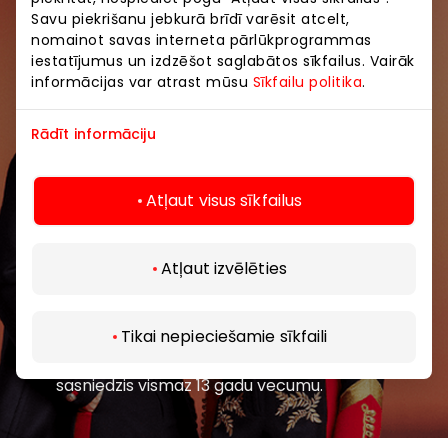
Savu piekrišanu jebkurā brīdī varēsit atcelt,
Pievienojieties mūsu kopienai
nomainot savas interneta pārlūkprogrammas
iestatījumus un izdzēšot saglabātos sīkfailus. Vairāk
Uzzini pirmais par labākajiem piedāvājumiem,
informācijas var atrast mūsu
Sīkfailu politika
.
pasākumiem un jaunāko informāciju iepirkšanās un
izklaides centros “AKROPOLE Alfa” un “AKROPOLE
Rādīt informāciju
Rīga”.
Atļaut visus sīkfailus
Atļaut izvēlēties
Abonēt
Tikai nepieciešamie sīkfaili
Abonējot jaunumus, jūs apstiprināt, ka esat
sasniedzis vismaz 13 gadu vecumu.