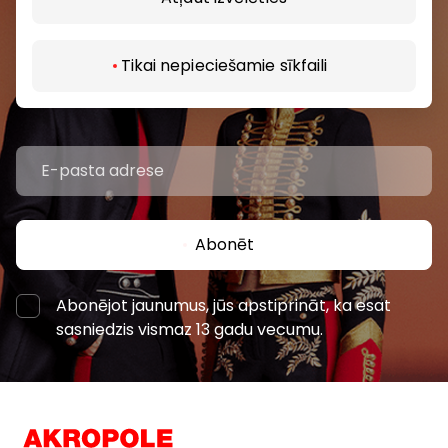
Uzzini pirmais par labākajiem piedāvājumiem,
pasākumiem un jaunāko informāciju iepirkšanās un
Tikai nepieciešamie sīkfaili
izklaides centros “AKROPOLE Alfa” un “AKROPOLE
Rīga”.
Abonēt
Abonējot jaunumus, jūs apstiprināt, ka esat
sasniedzis vismaz 13 gadu vecumu.