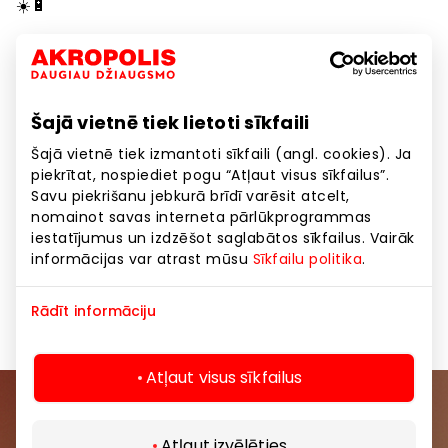
☀️🔋
Lai nepalaistu garām nevienu svarīgu mirkli,
parūpējies par uzticamu enerģijas avotu –
CASE4YOU veikalos iSTYLE ārējiem
Šajā vietnē tiek lietoti sīkfaili
akumulatoriem tagad pat -25% atlaide!
*
Šajā vietnē tiek izmantoti sīkfaili (angl. cookies). Ja
Fotografē, izmanto navigāciju, klausies mūziku un
piekrītat, nospiediet pogu “Atļaut visus sīkfailus”.
Savu piekrišanu jebkurā brīdī varēsit atcelt,
uzturi saziņu visa ceļojuma laikā bez raizēm par
nomainot savas interneta pārlūkprogrammas
izlādējušos akumulatoru!
iestatījumus un izdzēšot saglabātos sīkfailus. Vairāk
informācijas var atrast mūsu
Sīkfailu politika
.
*Akcija norisinās no 25.06. līdz 26.07., attiecas tikai uz
iSTYLE ražotāja precēm. Atlaides nesummējas.
Rādīt informāciju
Atļaut visus sīkfailus
Pievienojieties mūsu kopienai
Atļaut izvēlēties